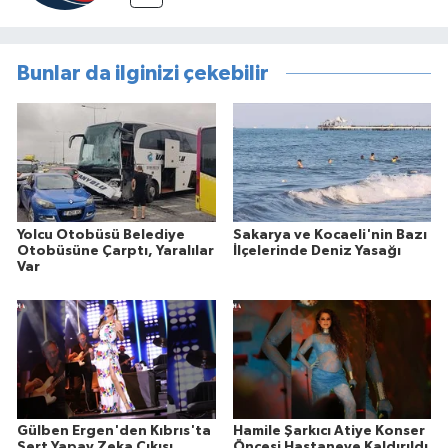
Bunlar da ilginizi çekebilir
Yolcu Otobüsü Belediye
Sakarya ve Kocaeli'nin Bazı
Otobüsüne Çarptı, Yaralılar
İlçelerinde Deniz Yasağı
Var
Gülben Ergen'den Kıbrıs'ta
Hamile Şarkıcı Atiye Konser
Sert Yapay Zeka Çıkışı
Öncesi Hastaneye Kaldırıldı