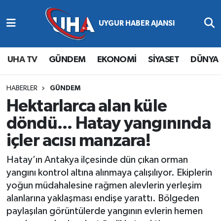
Abone Ol
Nöbetçi Eczaneler
UHA TV
GÜNDEM
EKONOMİ
SİYASET
DÜNYA
Gündem
Hava Durumu
Ekonomi
Namaz Vakitleri
HABERLER
GÜNDEM
Hektarlarca alan küle
Magazin
Trafik Durumu
döndü... Hatay yangınında
içler acısı manzara!
Siyaset
Süper Lig Puan Durumu ve Fikstür
Hatay’ın Antakya ilçesinde dün çıkan orman
Spor
Tüm Manşetler
yangını kontrol altına alınmaya çalışılıyor. Ekiplerin
yoğun müdahalesine rağmen alevlerin yerleşim
Yaşam
Son Dakika Haberleri
alanlarına yaklaşması endişe yarattı. Bölgeden
paylaşılan görüntülerde yangının evlerin hemen
Haber Arşivi