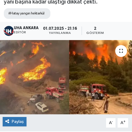
yanı başına kadar ulaştığı dikkat çekti.
#Hatay yangın hektarkül
UHA ANKARA
01.07.2025 - 21:16
2
EDITÖR
YAYINLANMA
GÖSTERIM
Paylaş
-
+
A
A