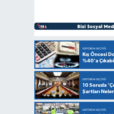
EDITÖRÜN SEÇTIĞI
Kış Öncesi Do
%40'a Çıkabil
EDITÖRÜN SEÇTIĞI
10 Soruda 'Çe
Şartları Nel
EDITÖRÜN SEÇTIĞI