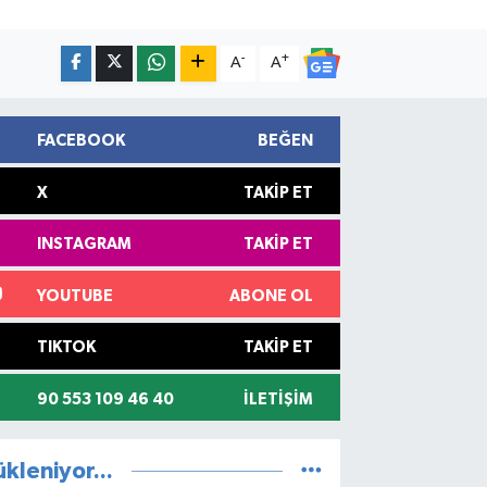
-
+
A
A
FACEBOOK
BEĞEN
X
TAKIP ET
INSTAGRAM
TAKIP ET
YOUTUBE
ABONE OL
TIKTOK
TAKIP ET
90 553 109 46 40
İLETIŞIM
ükleniyor...