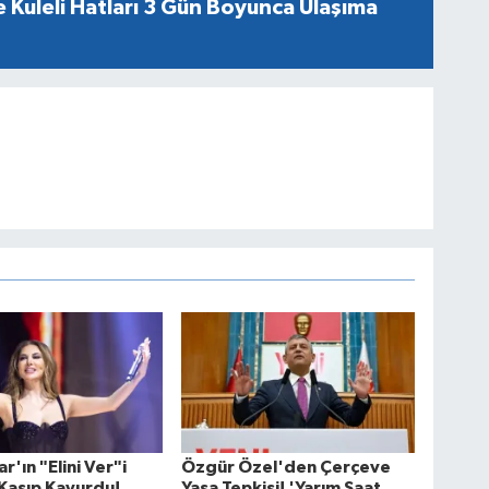
 Kuleli Hatları 3 Gün Boyunca Ulaşıma
r'ın "Elini Ver"i
Özgür Özel'den Çerçeve
 Kasıp Kavurdu!
Yasa Tepkisi! 'Yarım Saat