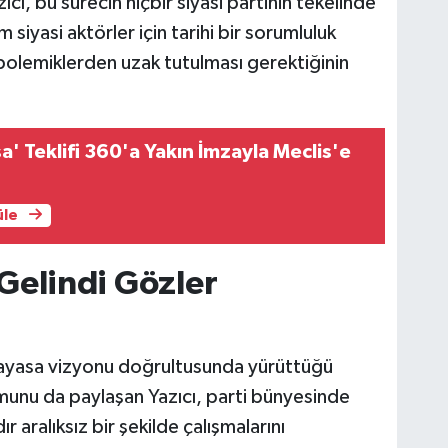
ı, bu sürecin hiçbir siyasi partinin tekelinde
siyasi aktörler için tarihi bir sorumluluk
 polemiklerden uzak tutulması gerektiğinin
a' Teklifi 360'a Yakın İmzayla Meclis'e
üle
Gelindi Gözler
 anayasa vizyonu doğrultusunda yürüttüğü
umunu da paylaşan Yazıcı, parti bünyesinde
 aralıksız bir şekilde çalışmalarını