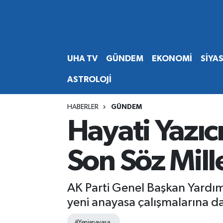
Abone Ol
Nöbetçi Eczaneler
UHA TV
GÜNDEM
EKONOMİ
SİYA
Gündem
Hava Durumu
ASTROLOJİ
Ekonomi
Namaz Vakitleri
HABERLER
GÜNDEM
Magazin
Trafik Durumu
Hayati Yazı
Siyaset
Süper Lig Puan Durumu ve Fikstür
Son Söz Mill
Spor
Tüm Manşetler
AK Parti Genel Başkan Yardım
Yaşam
Son Dakika Haberleri
yeni anayasa çalışmalarına da
Haber Arşivi
#Yenianayasa