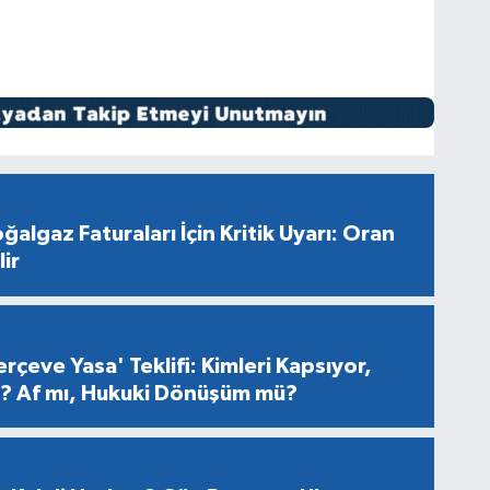
ğalgaz Faturaları İçin Kritik Uyarı: Oran
ir
rçeve Yasa' Teklifi: Kimleri Kapsıyor,
er? Af mı, Hukuki Dönüşüm mü?