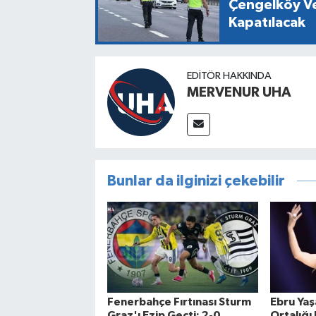
Çengelköy Ve
Kapatılacak
EDITÖR HAKKINDA
MERVENUR UHA
Bunlar da ilginizi çekebilir
Fenerbahçe Fırtınası Sturm
Ebru Yaşa
Graz'ı Ezip Geçti: 2-0
Ortalığı