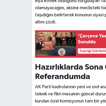
inşa etmek olduğunu vurgulayan Yazıc
olamayacağını, aksine meclisteki tüm 
taşıdığını belirterek konunun siyasi
altını çizdi.
'Çerçeve Yas
Sunuldu
İçeriği Görünt
Hazırlıklarda Sona 
Referandumda
AK Parti kadrolarının yeni ve sivil
teknik ve fikri mesainin güncel dur
kurulan özel komisyonun tam bir yıldır