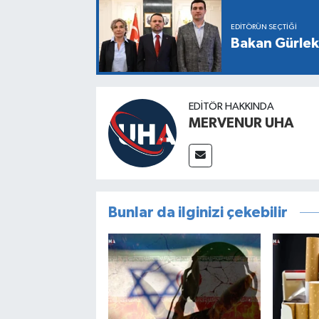
EDITÖRÜN SEÇTIĞI
Bakan Gürlek,
EDITÖR HAKKINDA
MERVENUR UHA
Bunlar da ilginizi çekebilir