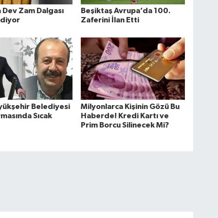
a Dev Zam Dalgası
Beşiktaş Avrupa’da 100.
diyor
Zaferini İlan Etti
yükşehir Belediyesi
Milyonlarca Kişinin Gözü Bu
rmasında Sıcak
Haberde! Kredi Kartı ve
Prim Borcu Silinecek Mi?