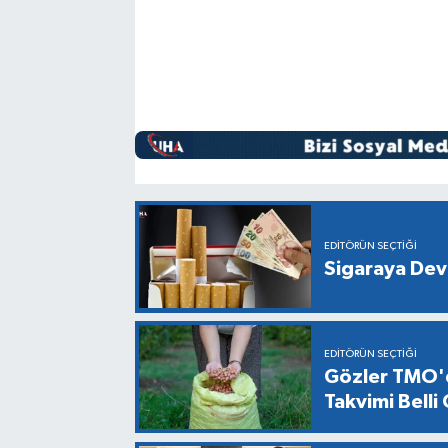
EDITÖRÜN SEÇTIĞI
Sigaraya Dev
EDITÖRÜN SEÇTIĞI
Gözler TMO'd
Takvimi Belli