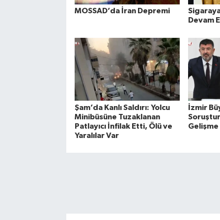
MOSSAD’da İran Depremi
Sigaray
Devam E
Şam’da Kanlı Saldırı: Yolcu
İzmir Bü
Minibüsüne Tuzaklanan
Soruştu
Patlayıcı İnfilak Etti, Ölü ve
Gelişme
Yaralılar Var