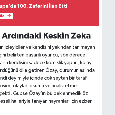
pa’da 100. Zaferini İlan Etti
üle
 Ardındaki Keskin Zeka
n izleyiciler ve kendisini yakından tanımayan
tığını belirten başarılı oyuncu, son derece
nların kendisini sadece komiklik yapan, kolay
 gördüğünü dile getiren Özay, durumun aslında
ndi deyimiyle içinde çok şeytan bir taraf
ü isim, olayları okuma ve analiz etme
 çekti. Gupse Özay'ın bu beklenmedik öz
eşeli halleriyle tanıyan hayranları için ezber