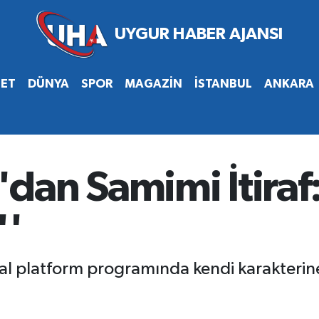
SET
DÜNYA
SPOR
MAGAZİN
İSTANBUL
ANKARA
dan Samimi İtiraf:
''
tal platform programında kendi karakterine v