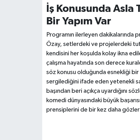
İş Konusunda Asla T
Bir Yapım Var
Programın ilerleyen dakikalarında p
Özay, setlerdeki ve projelerdeki tut
kendisini her koşulda kolay ikna edil
çalışma hayatında son derece kuralcı v
söz konusu olduğunda esnekliği bir 
sergilediğini ifade eden yetenekli sa
başından beri açıkça uyardığını sözl
komedi dünyasındaki büyük başarısın
prensiplerini de bir kez daha gözle