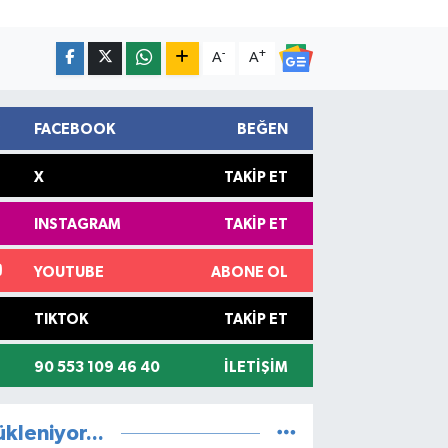
-
+
A
A
FACEBOOK
BEĞEN
X
TAKIP ET
INSTAGRAM
TAKIP ET
YOUTUBE
ABONE OL
TIKTOK
TAKIP ET
90 553 109 46 40
İLETIŞIM
ükleniyor...