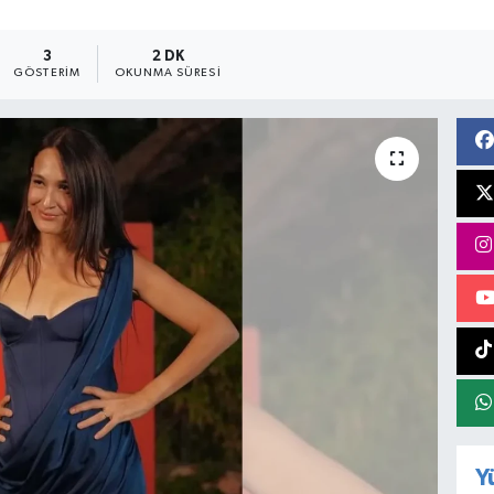
3
2 DK
GÖSTERIM
OKUNMA SÜRESI
Y