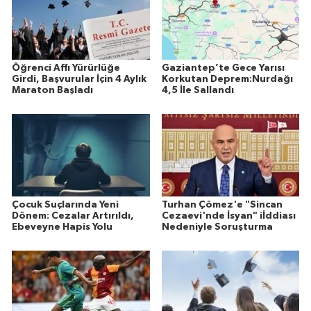
Öğrenci Affı Yürürlüğe
Gaziantep’te Gece Yarısı
Girdi, Başvurular İçin 4 Aylık
Korkutan Deprem:Nurdağı
Maraton Başladı
4,5 İle Sallandı
Çocuk Suçlarında Yeni
Turhan Çömez'e "Sincan
Dönem: Cezalar Artırıldı,
Cezaevi'nde İsyan" iİddiası
Ebeveyne Hapis Yolu
Nedeniyle Soruşturma