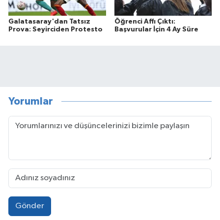
Galatasaray'dan Tatsız
Öğrenci Affı Çıktı:
Prova: Seyirciden Protesto
Başvurular İçin 4 Ay Süre
Yorumlar
Gönder