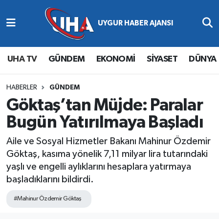
Abone Ol
Nöbetçi Eczaneler
UHA TV
GÜNDEM
EKONOMİ
SİYASET
DÜNYA
Gündem
Hava Durumu
Ekonomi
Namaz Vakitleri
HABERLER
GÜNDEM
Göktaş’tan Müjde: Paralar
Magazin
Trafik Durumu
Bugün Yatırılmaya Başladı
Siyaset
Süper Lig Puan Durumu ve Fikstür
Aile ve Sosyal Hizmetler Bakanı Mahinur Özdemir
Göktaş, kasıma yönelik 7,11 milyar lira tutarındaki
Spor
Tüm Manşetler
yaşlı ve engelli aylıklarını hesaplara yatırmaya
başladıklarını bildirdi.
Yaşam
Son Dakika Haberleri
#Mahinur Özdemir Göktaş
Haber Arşivi