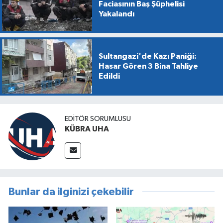
Faciasının Baş Şüphelisi
Yakalandı
Sultangazi'de Kazı Paniği:
Hasar Gören 3 Bina Tahliye
Edildi
EDİTÖR SORUMLUSU
KÜBRA UHA
Bunlar da ilginizi çekebilir