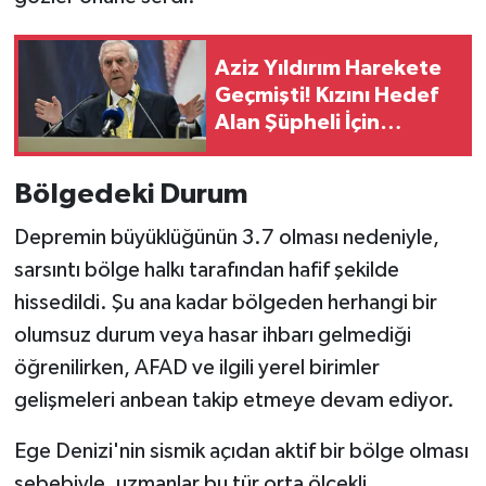
Aziz Yıldırım Harekete
Geçmişti! Kızını Hedef
Alan Şüpheli İçin
Mahkemeden Kritik
Karar
Bölgedeki Durum
Depremin büyüklüğünün 3.7 olması nedeniyle,
sarsıntı bölge halkı tarafından hafif şekilde
hissedildi. Şu ana kadar bölgeden herhangi bir
olumsuz durum veya hasar ihbarı gelmediği
öğrenilirken, AFAD ve ilgili yerel birimler
gelişmeleri anbean takip etmeye devam ediyor.
Ege Denizi'nin sismik açıdan aktif bir bölge olması
sebebiyle, uzmanlar bu tür orta ölçekli