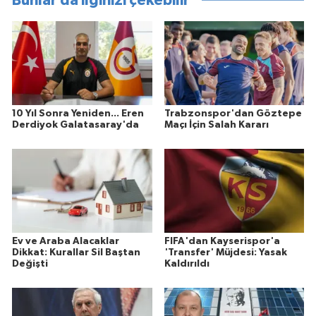
Bunlar da ilginizi çekebilir
10 Yıl Sonra Yeniden... Eren
Trabzonspor'dan Göztepe
Derdiyok Galatasaray'da
Maçı İçin Salah Kararı
Ev ve Araba Alacaklar
FIFA'dan Kayserispor'a
Dikkat: Kurallar Sil Baştan
'Transfer' Müjdesi: Yasak
Değişti
Kaldırıldı