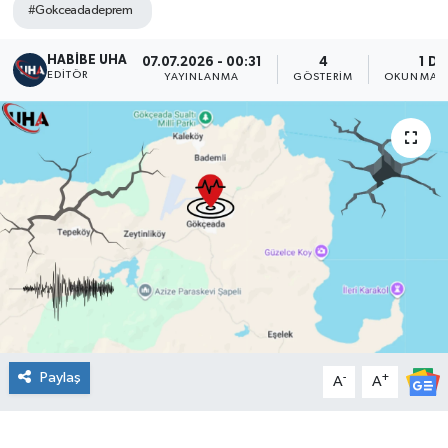
#Gokceadadeprem
HABİBE UHA
07.07.2026 - 00:31
4
1 DK
EDITÖR
YAYINLANMA
GÖSTERIM
OKUNMA S
Paylaş
-
+
A
A