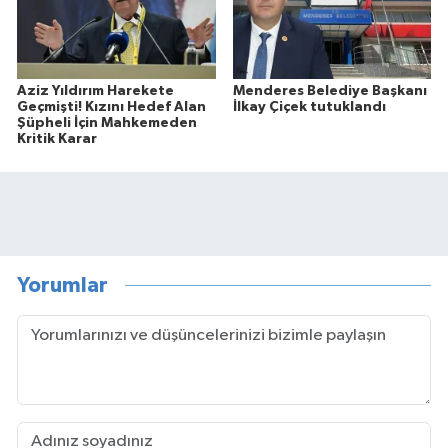
Aziz Yıldırım Harekete
Menderes Belediye Başkanı
Geçmişti! Kızını Hedef Alan
İlkay Çiçek tutuklandı
Şüpheli İçin Mahkemeden
Kritik Karar
Yorumlar