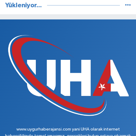
Yükleniyor...
www.uygurhaberajansi.com yani UHA olarak internet
haberciliğinde temel amacımız, gerçekleri bulup ortaya çıkarmak