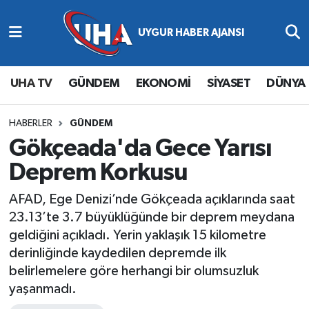
Abone Ol
Nöbetçi Eczaneler
UHA TV
GÜNDEM
EKONOMİ
SİYASET
DÜNYA
Gündem
Hava Durumu
Ekonomi
Namaz Vakitleri
HABERLER
GÜNDEM
Gökçeada'da Gece Yarısı
Magazin
Trafik Durumu
Deprem Korkusu
Siyaset
Süper Lig Puan Durumu ve Fikstür
AFAD, Ege Denizi’nde Gökçeada açıklarında saat
23.13’te 3.7 büyüklüğünde bir deprem meydana
Spor
Tüm Manşetler
geldiğini açıkladı. Yerin yaklaşık 15 kilometre
derinliğinde kaydedilen depremde ilk
Yaşam
Son Dakika Haberleri
belirlemelere göre herhangi bir olumsuzluk
yaşanmadı.
Haber Arşivi