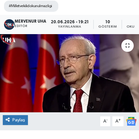
#Milletvekilidokunulmazligi
MERVENUR UHA
20.06.2026 - 19:21
10
EDITÖR
YAYINLANMA
GÖSTERIM
OKUNM
Paylaş
-
+
A
A