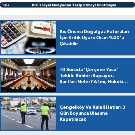
Kış Öncesi Doğalgaz Faturaları
İçin Kritik Uyarı: Oran %40'a
Çıkabilir
10 Soruda 'Çerçeve Yasa'
Teklifi: Kimleri Kapsıyor,
Şartları Neler? Af mı, Hukuki
Dönüşüm mü?
Çengelköy Ve Kuleli Hatları 3
Gün Boyunca Ulaşıma
Kapatılacak