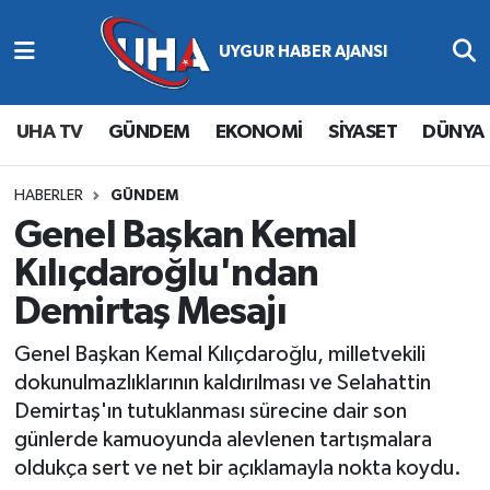
Abone Ol
Nöbetçi Eczaneler
UHA TV
GÜNDEM
EKONOMİ
SİYASET
DÜNYA
Gündem
Hava Durumu
Ekonomi
Namaz Vakitleri
HABERLER
GÜNDEM
Genel Başkan Kemal
Magazin
Trafik Durumu
Kılıçdaroğlu'ndan
Demirtaş Mesajı
Siyaset
Süper Lig Puan Durumu ve Fikstür
Genel Başkan Kemal Kılıçdaroğlu, milletvekili
Spor
Tüm Manşetler
dokunulmazlıklarının kaldırılması ve Selahattin
Demirtaş'ın tutuklanması sürecine dair son
Yaşam
Son Dakika Haberleri
günlerde kamuoyunda alevlenen tartışmalara
oldukça sert ve net bir açıklamayla nokta koydu.
Haber Arşivi