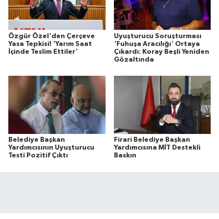
Özgür Özel'den Çerçeve
Uyuşturucu Soruşturması
Yasa Tepkisi! 'Yarım Saat
'Fuhuşa Aracılığı' Ortaya
İçinde Teslim Ettiler'
Çıkardı: Koray Beşli Yeniden
Gözaltında
Belediye Başkan
Firari Belediye Başkan
Yardımcısının Uyuşturucu
Yardımcısına MİT Destekli
Testi Pozitif Çıktı
Baskın