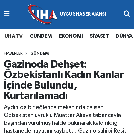
Abone Ol
Nöbetçi Eczaneler
UHA TV
GÜNDEM
EKONOMİ
SİYASET
DÜNYA
Gündem
Hava Durumu
Ekonomi
Namaz Vakitleri
HABERLER
GÜNDEM
Gazinoda Dehşet:
Magazin
Trafik Durumu
Özbekistanlı Kadın Kanlar
İçinde Bulundu,
Siyaset
Süper Lig Puan Durumu ve Fikstür
Kurtarılamadı
Spor
Tüm Manşetler
Aydın'da bir eğlence mekanında çalışan
Yaşam
Son Dakika Haberleri
Özbekistan uyruklu Muattar Alıeva tabancayla
başından vurulmuş halde bulunarak kaldırıldığı
Haber Arşivi
hastanede hayatını kaybetti. Gazino sahibi Reşit