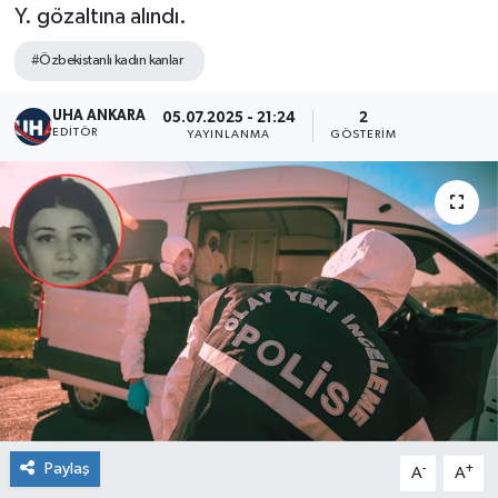
Y. gözaltına alındı.
#Özbekistanlı kadın kanlar
UHA ANKARA
05.07.2025 - 21:24
2
EDITÖR
YAYINLANMA
GÖSTERIM
Paylaş
-
+
A
A