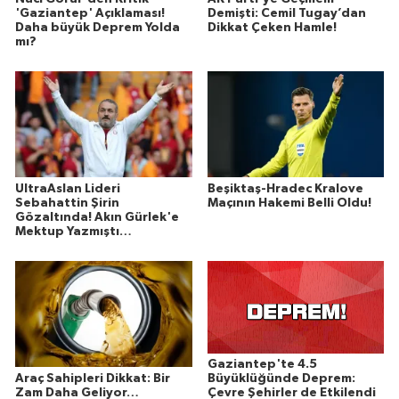
'Gaziantep' Açıklaması!
Demişti: Cemil Tugay’dan
Daha büyük Deprem Yolda
Dikkat Çeken Hamle!
mı?
UltraAslan Lideri
Beşiktaş-Hradec Kralove
Sebahattin Şirin
Maçının Hakemi Belli Oldu!
Gözaltında! Akın Gürlek'e
Mektup Yazmıştı…
Gaziantep'te 4.5
Araç Sahipleri Dikkat: Bir
Büyüklüğünde Deprem:
Zam Daha Geliyor…
Çevre Şehirler de Etkilendi