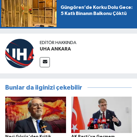
Güngören’de Korku Dolu Gece:
5 Katlı Binanın Balkonu Çöktü
EDITÖR HAKKINDA
UHA ANKARA
Bunlar da ilginizi çekebilir
Naci Görür'den Kritik
AK Parti'ye Geçmem