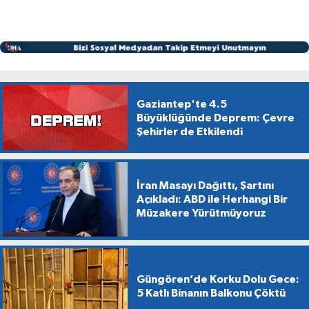
Gaziantep'te 4.5
Büyüklüğünde Deprem: Çevre
Şehirler de Etkilendi
İran Masayı Dağıttı, Şartını
Açıkladı: ABD ile Herhangi Bir
Müzakere Yürütmüyoruz
Güngören’de Korku Dolu Gece:
5 Katlı Binanın Balkonu Çöktü