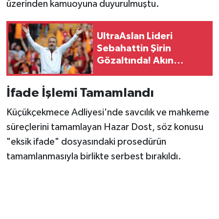
üzerinden kamuoyuna duyurulmuştu.
UltraAslan Lideri
Sebahattin Şirin
Gözaltında! Akın
Gürlek'e Mektup
Yazmıştı…
İfade İşlemi Tamamlandı
Küçükçekmece Adliyesi'nde savcılık ve mahkeme
süreçlerini tamamlayan Hazar Dost, söz konusu
"eksik ifade" dosyasındaki prosedürün
tamamlanmasıyla birlikte serbest bırakıldı.