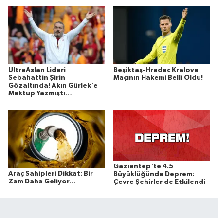
UltraAslan Lideri
Beşiktaş-Hradec Kralove
Sebahattin Şirin
Maçının Hakemi Belli Oldu!
Gözaltında! Akın Gürlek'e
Mektup Yazmıştı…
Gaziantep'te 4.5
Araç Sahipleri Dikkat: Bir
Büyüklüğünde Deprem:
Zam Daha Geliyor…
Çevre Şehirler de Etkilendi