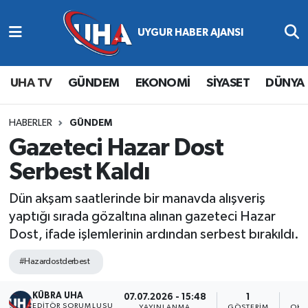
Abone Ol
Nöbetçi Eczaneler
UHA TV
GÜNDEM
EKONOMİ
SİYASET
DÜNYA
Gündem
Hava Durumu
Ekonomi
Namaz Vakitleri
HABERLER
GÜNDEM
Gazeteci Hazar Dost
Magazin
Trafik Durumu
Serbest Kaldı
Siyaset
Süper Lig Puan Durumu ve Fikstür
Dün akşam saatlerinde bir manavda alışveriş
yaptığı sırada gözaltına alınan gazeteci Hazar
Spor
Tüm Manşetler
Dost, ifade işlemlerinin ardından serbest bırakıldı.
Yaşam
Son Dakika Haberleri
#Hazardostderbest
KÜBRA UHA
Haber Arşivi
07.07.2026 - 15:48
1
EDİTÖR SORUMLUSU
YAYINLANMA
GÖSTERIM
OKU