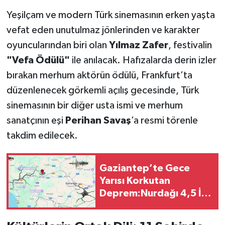
Yeşilçam ve modern Türk sinemasının erken yaşta
vefat eden unutulmaz jönlerinden ve karakter
oyuncularından biri olan
Yılmaz Zafer
, festivalin
"Vefa Ödülü"
ile anılacak. Hafızalarda derin izler
bırakan merhum aktörün ödülü, Frankfurt’ta
düzenlenecek görkemli açılış gecesinde, Türk
sinemasının bir diğer usta ismi ve merhum
sanatçının eşi
Perihan Savaş
’a resmi törenle
takdim edilecek.
Gaziantep’te Gece
Yarısı Korkutan
Deprem:Nurdağı 4,5 İle
Sallandı