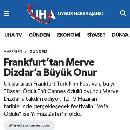
Abone Ol
Nöbetçi Eczaneler
UHA TV
GÜNDEM
EKONOMİ
SİYASET
DÜNYA
Gündem
Hava Durumu
Ekonomi
Namaz Vakitleri
HABERLER
GÜNDEM
Frankfurt’tan Merve
Magazin
Trafik Durumu
Dizdar’a Büyük Onur
Siyaset
Süper Lig Puan Durumu ve Fikstür
Uluslararası Frankfurt Türk Film Festivali, bu yıl
"Başarı Ödülü"nü Cannes ödüllü oyuncu Merve
Spor
Tüm Manşetler
Dizdar’a takdim ediyor. 12-19 Haziran
tarihlerinde gerçekleşecek festivalin "Vefa
Yaşam
Son Dakika Haberleri
Ödülü" ise Yılmaz Zafer’in oldu.
Haber Arşivi
#Mervedizdarcannesodulu