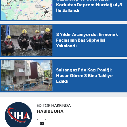
Korkutan Deprem:Nurdağı 4,5
İle Sallandı
8 Yıldır Aranıyordu: Ermenek
Faciasının Baş Şüphelisi
Yakalandı
Sultangazi'de Kazı Paniği:
Hasar Gören 3 Bina Tahliye
Edildi
EDITÖR HAKKINDA
HABİBE UHA