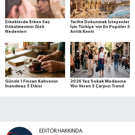
Erkeklerde Erken Saç
Tarihe Dokunmak İsteyenler
Dökülmesinin Gizli
İçin Türkiye'nin En Popüler 5
Nedenleri
Antik Kenti
Günde 1 Fincan Kahvenin
2026 Yaz Sokak Modasına
İnanılmaz 5 Etkisi
Yön Veren 5 Çarpıcı Trend
EDITÖR HAKKINDA