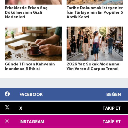
Erkeklerde Erken Saç
Tarihe Dokunmak İsteyenler
Dökülmesinin Gizli
İçin Türkiye'nin En Popüler 5
Nedenleri
Antik Kenti
Günde 1 Fincan Kahvenin
2026 Yaz Sokak Modasına
İnanılmaz 5 Etkisi
Yön Veren 5 Çarpıcı Trend
FACEBOOK
BEĞEN
X
TAKIP ET
INSTAGRAM
TAKIP ET