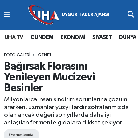
Abone Ol
Nöbetçi Eczaneler
UHA TV
GÜNDEM
EKONOMİ
SİYASET
DÜNYA
Gündem
Hava Durumu
Ekonomi
Namaz Vakitleri
FOTO GALERI
GENEL
Bağırsak Florasını
Magazin
Trafik Durumu
Yenileyen Mucizevi
Besinler
Siyaset
Süper Lig Puan Durumu ve Fikstür
Milyonlarca insan sindirim sorunlarına çözüm
Spor
Tüm Manşetler
ararken, uzmanlar yüzyıllardır sofralarımızda
olan ancak değeri son yıllarda daha iyi
Yaşam
Son Dakika Haberleri
anlaşılan fermente gıdalara dikkat çekiyor.
Haber Arşivi
#Fermentegida