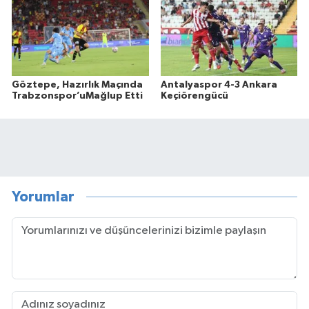
Göztepe, Hazırlık Maçında
Antalyaspor 4-3 Ankara
Trabzonspor’uMağlup Etti
Keçiörengücü
Yorumlar