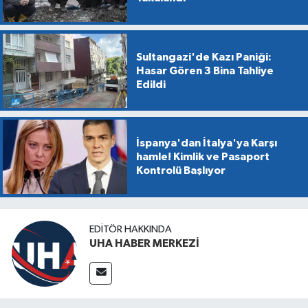
Sultangazi'de Kazı Paniği:
Hasar Gören 3 Bina Tahliye
Edildi
İspanya'dan İtalya'ya Karşı
hamle! Kimlik ve Pasaport
Kontrolü Başlıyor
EDITÖR HAKKINDA
UHA HABER MERKEZİ