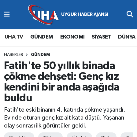
Abone Ol
Nöbetçi Eczaneler
UHA TV
GÜNDEM
EKONOMİ
SİYASET
DÜNYA
Gündem
Hava Durumu
Ekonomi
Namaz Vakitleri
HABERLER
GÜNDEM
Fatih'te 50 yıllık binada
Magazin
Trafik Durumu
çökme dehşeti: Genç kız
kendini bir anda aşağıda
Siyaset
Süper Lig Puan Durumu ve Fikstür
buldu
Spor
Tüm Manşetler
Fatih'te eski binanın 4. katında çökme yaşandı.
Yaşam
Son Dakika Haberleri
Evinde oturan genç kız alt kata düştü. Yaşanan
olay sonrası ilk görüntüler geldi.
Haber Arşivi