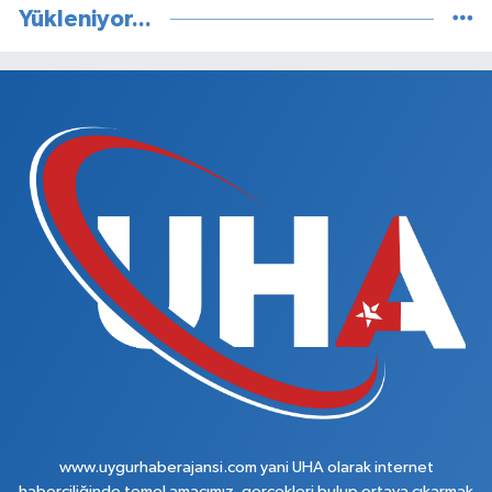
Yükleniyor...
www.uygurhaberajansi.com yani UHA olarak internet
haberciliğinde temel amacımız, gerçekleri bulup ortaya çıkarmak