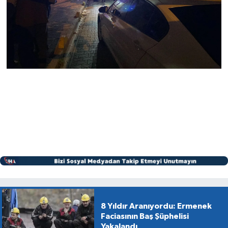
8 Yıldır Aranıyordu: Ermenek
Faciasının Baş Şüphelisi
Yakalandı