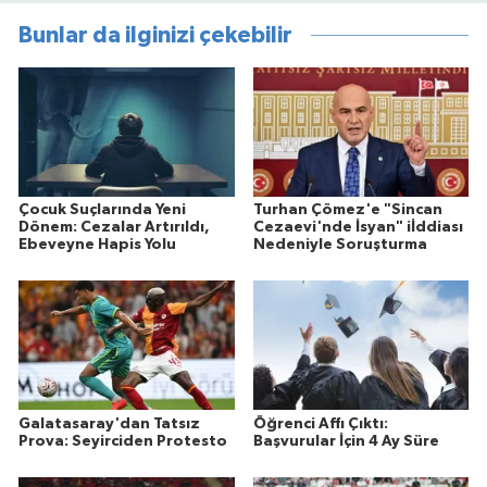
Bunlar da ilginizi çekebilir
Çocuk Suçlarında Yeni
Turhan Çömez'e "Sincan
Dönem: Cezalar Artırıldı,
Cezaevi'nde İsyan" iİddiası
Ebeveyne Hapis Yolu
Nedeniyle Soruşturma
Galatasaray'dan Tatsız
Öğrenci Affı Çıktı:
Prova: Seyirciden Protesto
Başvurular İçin 4 Ay Süre