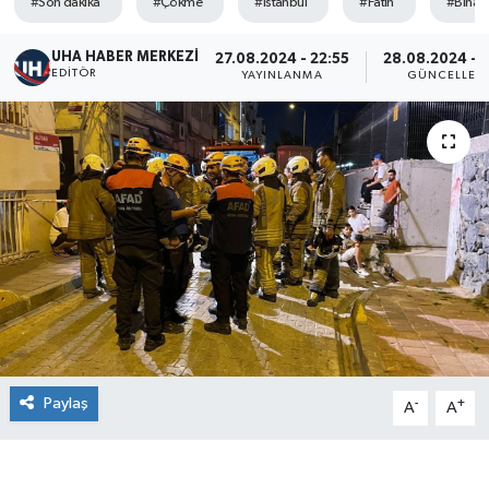
#Son dakika
#Çökme
#İstanbul
#Fatih
#Bina
UHA HABER MERKEZİ
27.08.2024 - 22:55
28.08.2024 - 0
EDITÖR
YAYINLANMA
GÜNCELLEM
Paylaş
-
+
A
A