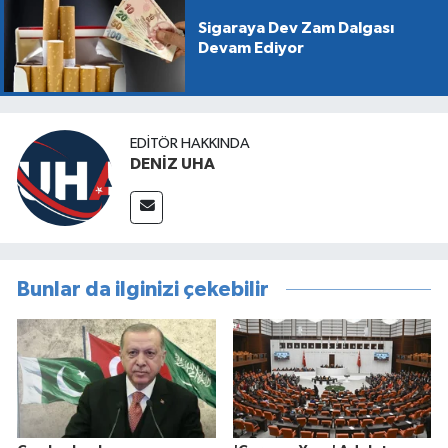
Sigaraya Dev Zam Dalgası
Devam Ediyor
EDITÖR HAKKINDA
DENİZ UHA
Bunlar da ilginizi çekebilir