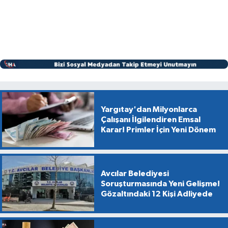
Yargıtay'dan Milyonlarca
Çalışanı İlgilendiren Emsal
Karar! Primler İçin Yeni Dönem
Avcılar Belediyesi
Soruşturmasında Yeni Gelişme!
Gözaltındaki 12 Kişi Adliyede