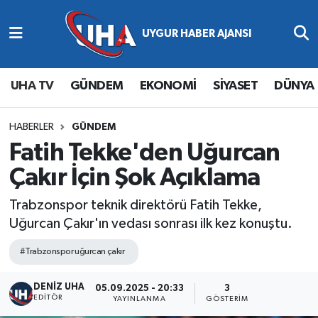
Abone Ol
Nöbetçi Eczaneler
UHA TV
GÜNDEM
EKONOMİ
SİYASET
DÜNYA
Gündem
Hava Durumu
Ekonomi
Namaz Vakitleri
HABERLER
GÜNDEM
Fatih Tekke'den Uğurcan
Magazin
Trafik Durumu
Çakır İçin Şok Açıklama
Siyaset
Süper Lig Puan Durumu ve Fikstür
Trabzonspor teknik direktörü Fatih Tekke,
Uğurcan Çakır'ın vedası sonrası ilk kez konuştu.
Spor
Tüm Manşetler
#Trabzonspor uğurcan çakır
Yaşam
Son Dakika Haberleri
DENİZ UHA
05.09.2025 - 20:33
3
EDITÖR
YAYINLANMA
GÖSTERIM
Haber Arşivi