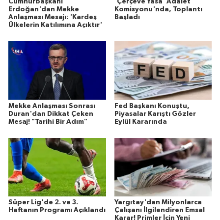
Cumhurbaşkanı
'Çerçeve Yasa' Adalet
Erdoğan'dan Mekke
Komisyonu'nda, Toplantı
Anlaşması Mesajı: 'Kardeş
Başladı
Ülkelerin Katılımına Açıktır'
Mekke Anlaşması Sonrası
Fed Başkanı Konuştu,
Duran'dan Dikkat Çeken
Piyasalar Karıştı Gözler
Mesaj! "Tarihi Bir Adım"
Eylül Kararında
Süper Lig'de 2. ve 3.
Yargıtay'dan Milyonlarca
Haftanın Programı Açıklandı
Çalışanı İlgilendiren Emsal
Karar! Primler İçin Yeni