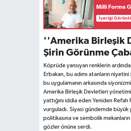
Milli Forma 
İçeriği Görünt
''Amerika Birleşik 
Şirin Görünme Çaba
Köprüde yansıyan renklerin ardından
Erbakan, bu adımı atanların niyetini 
bu uygulamanın arkasında siyonizmin
Amerika Birleşik Devletleri yöneti
yattığını iddia eden Yeniden Refah P
vurguladı. Siyasi gündemde büyük ya
politikasına ve sembolik mekanların 
gözler önüne serdi.