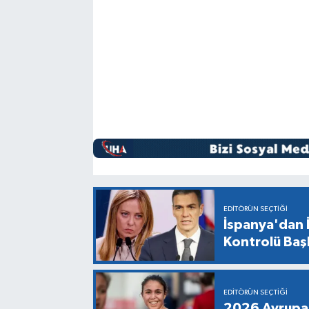
EDITÖRÜN SEÇTIĞI
İspanya'dan İ
Kontrolü Baş
EDITÖRÜN SEÇTIĞI
2026 Avrupa 