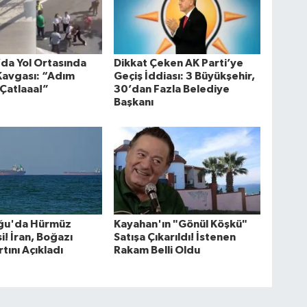
’da Yol Ortasında
Dikkat Çeken AK Parti’ye
Kavgası: “Adım
Geçiş İddiası: 3 Büyükşehir,
 Çatlaaa!”
30’dan Fazla Belediye
Başkanı
ğu'da Hürmüz
Kayahan'ın "Gönül Köşkü"
i! İran, Boğazı
Satışa Çıkarıldı! İstenen
tını Açıkladı
Rakam Belli Oldu