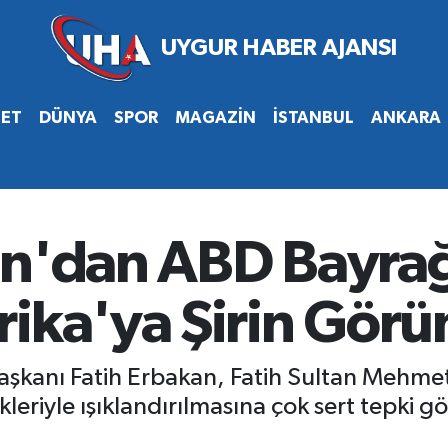
SET
DÜNYA
SPOR
MAGAZİN
İSTANBUL
ANKARA
an'dan ABD Bayrağ
rika'ya Şirin Gör
Başkanı Fatih Erbakan, Fatih Sultan Mehm
kleriyle ışıklandırılmasına çok sert tepki gö