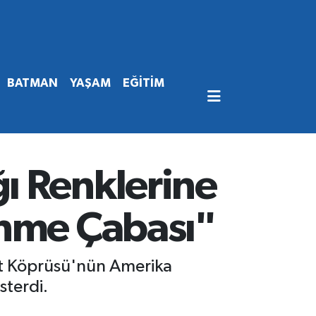
BATMAN
YAŞAM
EĞİTİM
ı Renklerine
ünme Çabası"
et Köprüsü'nün Amerika
sterdi.