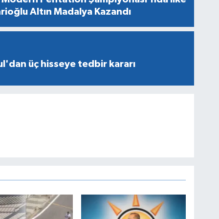
rioğlu Altın Madalya Kazandı
l'dan üç hisseye tedbir kararı