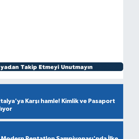
talya'ya Karşı hamle! Kimlik ve Pasaport
lıyor
Modern Pentatlon Şampiyonası'nda İlke