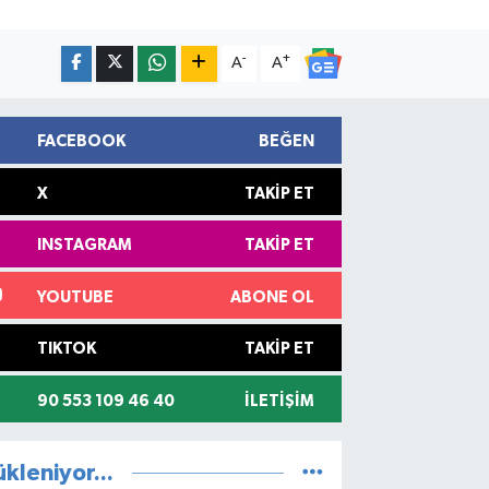
-
+
A
A
FACEBOOK
BEĞEN
X
TAKIP ET
INSTAGRAM
TAKIP ET
YOUTUBE
ABONE OL
TIKTOK
TAKIP ET
90 553 109 46 40
İLETIŞIM
ükleniyor...