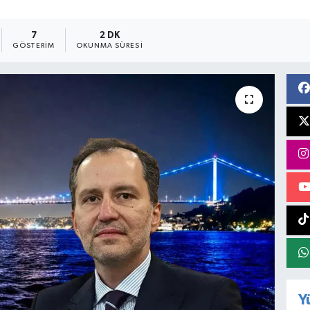
7
2 DK
GÖSTERIM
OKUNMA SÜRESI
Y