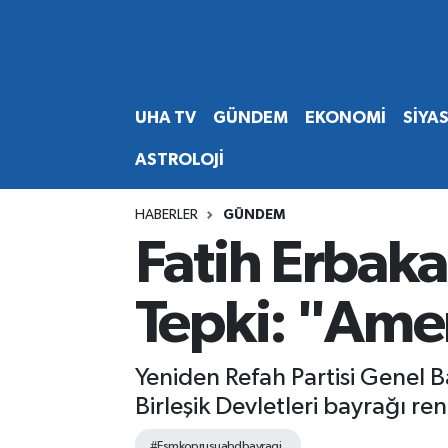
Abone Ol
Nöbetçi Eczaneler
UHA TV
GÜNDEM
EKONOMİ
SİYA
Gündem
Hava Durumu
ASTROLOJİ
Ekonomi
Namaz Vakitleri
HABERLER
GÜNDEM
Magazin
Trafik Durumu
Fatih Erbak
Siyaset
Süper Lig Puan Durumu ve Fikstür
Tepki: "Ame
Spor
Tüm Manşetler
Yeniden Refah Partisi Genel 
Yaşam
Son Dakika Haberleri
Birleşik Devletleri bayrağı ren
Haber Arşivi
#Fsmkoprusuabdbayragi