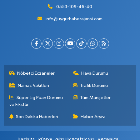
0553-109-46-40
info@uygurhaberajansi.com
Nöbetçi Eczaneler
Hava Durumu
Namaz Vakitleri
Trafik Durumu
Süper Lig Puan Durumu
Tüm Manşetler
ve Fikstür
Son Dakika Haberleri
Haber Arşivi
İLETİŞİM
KÜNYE
GİZLİLİK POLİTİKASI
ABONE OL