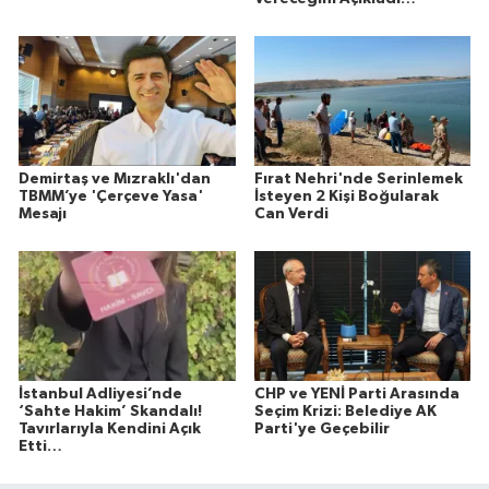
Demirtaş ve Mızraklı'dan
Fırat Nehri'nde Serinlemek
TBMM’ye 'Çerçeve Yasa'
İsteyen 2 Kişi Boğularak
Mesajı
Can Verdi
İstanbul Adliyesi’nde
CHP ve YENİ Parti Arasında
‘Sahte Hakim’ Skandalı!
Seçim Krizi: Belediye AK
Tavırlarıyla Kendini Açık
Parti'ye Geçebilir
Etti…