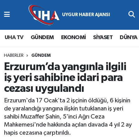
Abone Ol
Nöbetçi Eczaneler
UHA TV
GÜNDEM
EKONOMİ
SİYASET
DÜNYA
Gündem
Hava Durumu
Ekonomi
Namaz Vakitleri
HABERLER
GÜNDEM
Erzurum’da yangınla ilgili
Magazin
Trafik Durumu
iş yeri sahibine idari para
cezası uygulandı
Siyaset
Süper Lig Puan Durumu ve Fikstür
Erzurum'da 17 Ocak’ta 2 işçinin öldüğü, 6 kişinin
Spor
Tüm Manşetler
de yaralandığı yangına ilişkin tutuklanan iş yeri
sahibi Muzaffer Şahin, 5'inci Ağrı Ceza
Yaşam
Son Dakika Haberleri
Mahkemesi'nde hakkında açılan davada 4 yıl 2 ay
hapis cezasına çarptırıldı.
Haber Arşivi