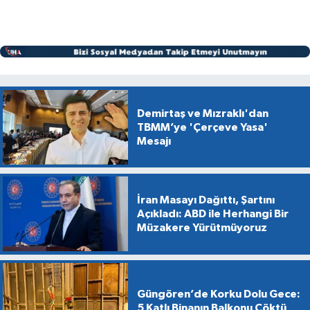
Demirtaş ve Mızraklı'dan
TBMM’ye 'Çerçeve Yasa'
Mesajı
İran Masayı Dağıttı, Şartını
Açıkladı: ABD ile Herhangi Bir
Müzakere Yürütmüyoruz
Güngören’de Korku Dolu Gece:
5 Katlı Binanın Balkonu Çöktü