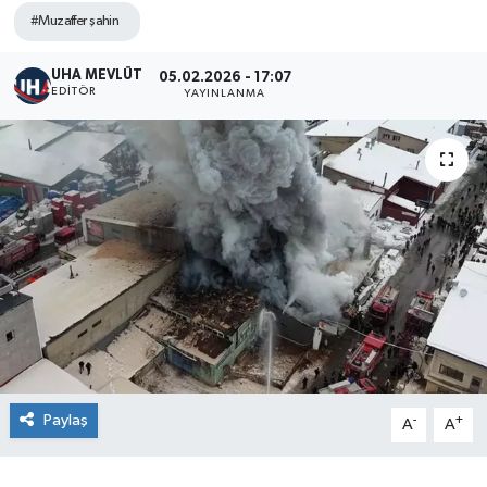
#Muzaffer şahin
UHA MEVLÜT
05.02.2026 - 17:07
EDITÖR
YAYINLANMA
Paylaş
-
+
A
A