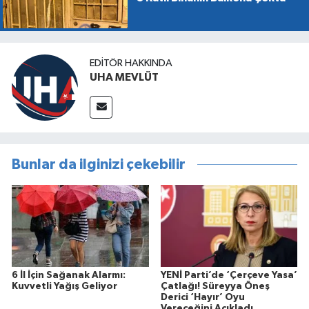
EDITÖR HAKKINDA
UHA MEVLÜT
Bunlar da ilginizi çekebilir
6 İl İçin Sağanak Alarmı:
YENİ Parti’de ‘Çerçeve Yasa’
Kuvvetli Yağış Geliyor
Çatlağı! Süreyya Öneş
Derici ‘Hayır’ Oyu
Vereceğini Açıkladı…