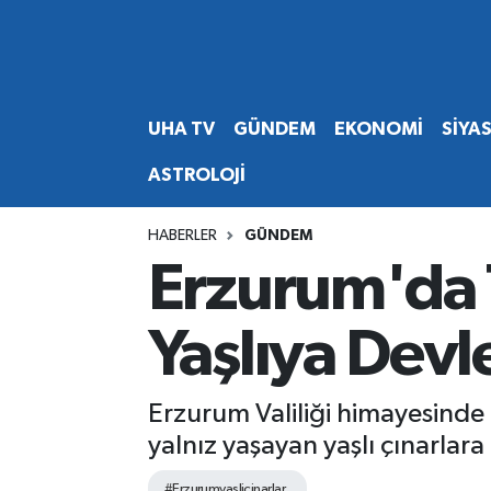
Abone Ol
Nöbetçi Eczaneler
UHA TV
GÜNDEM
EKONOMİ
SİYA
Gündem
Hava Durumu
ASTROLOJİ
Ekonomi
Namaz Vakitleri
HABERLER
GÜNDEM
Magazin
Trafik Durumu
Erzurum'da 
Siyaset
Süper Lig Puan Durumu ve Fikstür
Yaşlıya Devle
Spor
Tüm Manşetler
Erzurum Valiliği himayesinde 
Yaşam
Son Dakika Haberleri
yalnız yaşayan yaşlı çınarlara
Haber Arşivi
#Erzurumyaslicinarlar