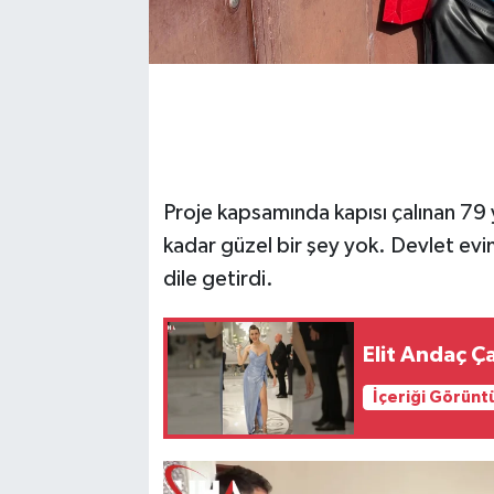
Proje kapsamında kapısı çalınan 79
kadar güzel bir şey yok. Devlet ev
dile getirdi.
Elit Andaç Ça
İçeriği Görünt