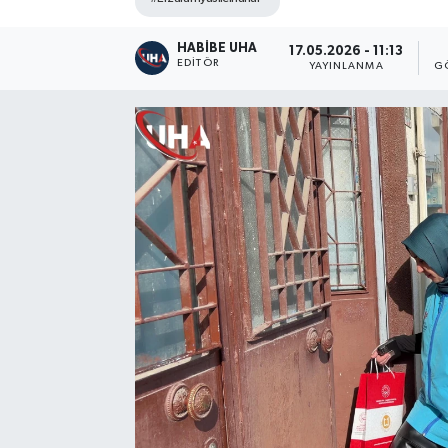
HABİBE UHA
17.05.2026 - 11:13
EDITÖR
YAYINLANMA
G