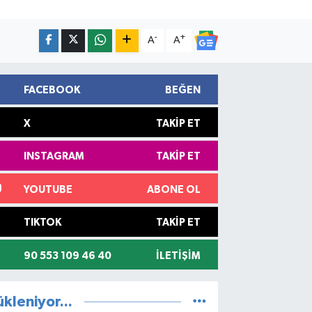
-
+
A
A
FACEBOOK
BEĞEN
X
TAKIP ET
INSTAGRAM
TAKIP ET
YOUTUBE
ABONE OL
TIKTOK
TAKIP ET
90 553 109 46 40
İLETIŞIM
ükleniyor...