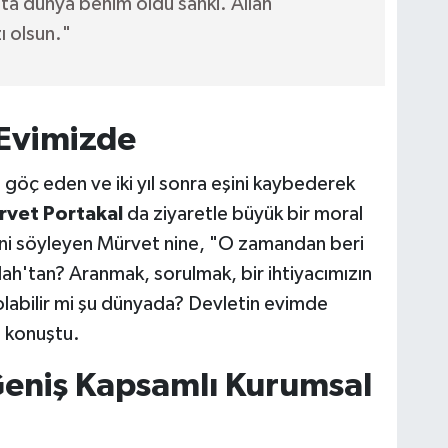
ta dünya benim oldu sanki. Allah
ı olsun."
 Evimizde
 göç eden ve iki yıl sonra eşini kaybederek
rvet Portakal
da ziyaretle büyük bir moral
iğini söyleyen Mürvet nine, "O zamandan beri
lah'tan? Aranmak, sorulmak, bir ihtiyacımızın
 olabilir mi şu dünyada? Devletin evimde
e konuştu.
Geniş Kapsamlı Kurumsal