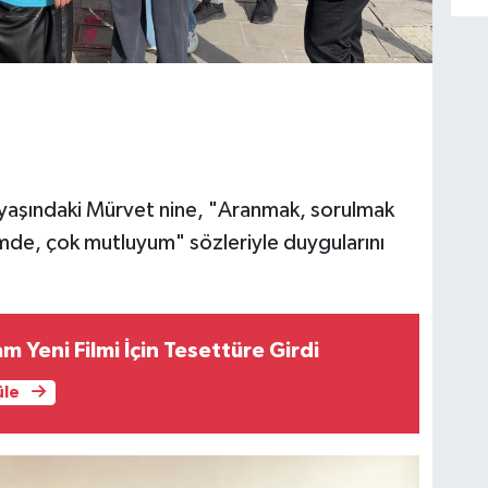
 yaşındaki Mürvet nine, "Aranmak, sorulmak
imde, çok mutluyum" sözleriyle duygularını
m Yeni Filmi İçin Tesettüre Girdi
üle