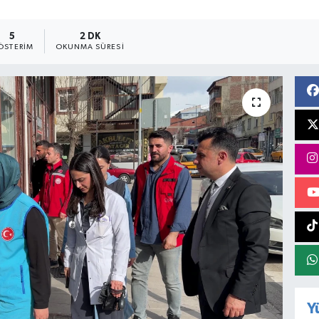
5
2 DK
ÖSTERIM
OKUNMA SÜRESI
Y