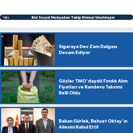
Sigaraya Dev Zam Dalgası
Devam Ediyor
Gözler TMO'daydı! Fındık Alım
Fiyatları ve Randevu Takvimi
Belli Oldu
Bakan Gürlek, Behçet Oktay'ın
Ailesini Kabul Etti!