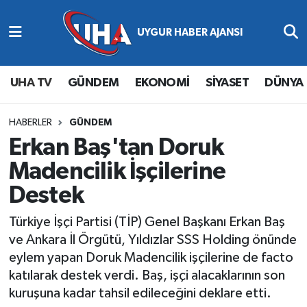
Abone Ol
Nöbetçi Eczaneler
UHA TV
GÜNDEM
EKONOMİ
SİYASET
DÜNYA
Gündem
Hava Durumu
Ekonomi
Namaz Vakitleri
HABERLER
GÜNDEM
Erkan Baş'tan Doruk
Magazin
Trafik Durumu
Madencilik İşçilerine
Destek
Siyaset
Süper Lig Puan Durumu ve Fikstür
Türkiye İşçi Partisi (TİP) Genel Başkanı Erkan Baş
Spor
Tüm Manşetler
ve Ankara İl Örgütü, Yıldızlar SSS Holding önünde
eylem yapan Doruk Madencilik işçilerine de facto
Yaşam
Son Dakika Haberleri
katılarak destek verdi. Baş, işçi alacaklarının son
kuruşuna kadar tahsil edileceğini deklare etti.
Haber Arşivi