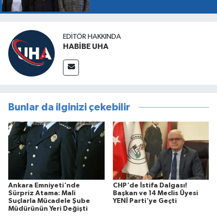
EDITÖR HAKKINDA
HABİBE UHA
Bunlar da ilginizi çekebilir
Ankara Emniyeti'nde
CHP'de İstifa Dalgası!
Sürpriz Atama: Mali
Başkan ve 14 Meclis Üyesi
Suçlarla Mücadele Şube
YENİ Parti'ye Geçti
Müdürünün Yeri Değişti