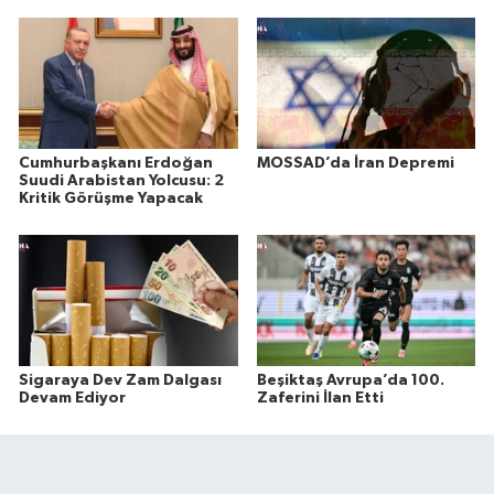
Cumhurbaşkanı Erdoğan
MOSSAD’da İran Depremi
Suudi Arabistan Yolcusu: 2
Kritik Görüşme Yapacak
Sigaraya Dev Zam Dalgası
Beşiktaş Avrupa’da 100.
Devam Ediyor
Zaferini İlan Etti