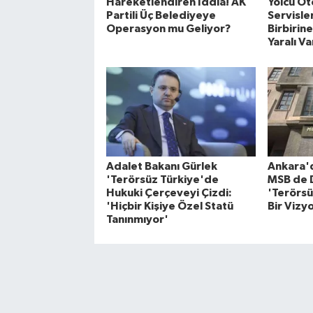
Hareketlendiren İddia! AK
Yolcu Ot
Partili Üç Belediyeye
Servisle
Operasyon mu Geliyor?
Birbirine
Yaralı Va
Adalet Bakanı Gürlek
Ankara'd
'Terörsüz Türkiye'de
MSB de 
Hukuki Çerçeveyi Çizdi:
'Terörsü
'Hiçbir Kişiye Özel Statü
Bir Vizy
Tanınmıyor'