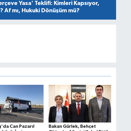
rçeve Yasa' Teklifi: Kimleri Kapsıyor,
er? Af mı, Hukuki Dönüşüm mü?
'da Can Pazarı!
Bakan Gürlek, Behçet