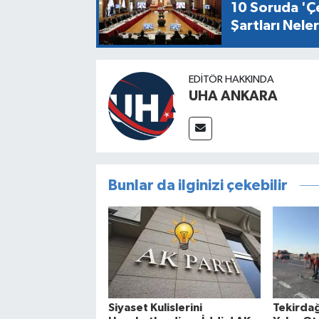
10 Soruda 'Çe
Şartları Nel
EDITÖR HAKKINDA
UHA ANKARA
Bunlar da ilginizi çekebilir
Siyaset Kulislerini
Tekirdağ