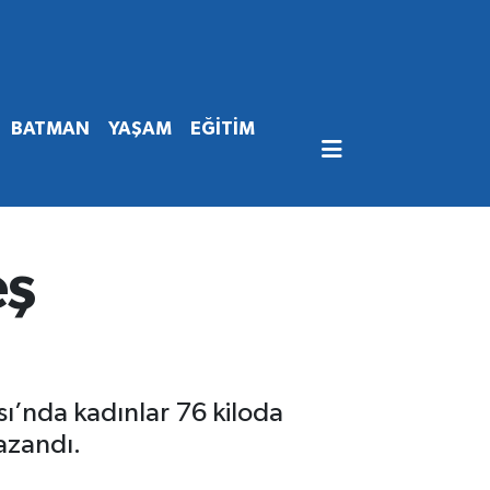
BATMAN
YAŞAM
EĞİTİM
eş
’nda kadınlar 76 kiloda
azandı.