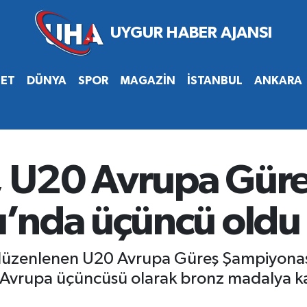
SET
DÜNYA
SPOR
MAGAZİN
İSTANBUL
ANKARA
n, U20 Avrupa Gür
’nda üçüncü oldu
düzenlenen U20 Avrupa Güreş Şampiyonası
 Avrupa üçüncüsü olarak bronz madalya k