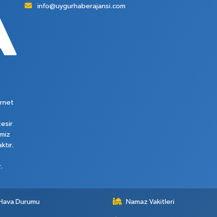
info@uygurhaberajansi.com
rnet
tesir
imiz
ktır.
.
Hava Durumu
Namaz Vakitleri