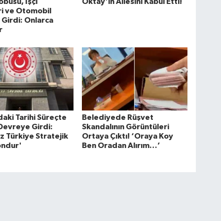
obüsü, İşçi
Oktay'ın Ailesini Kabul Etti!
ri ve Otomobil
 Girdi: Onlarca
r
aki Tarihi Süreçte
Belediyede Rüşvet
Devreye Girdi:
Skandalının Görüntüleri
z Türkiye Stratejik
Ortaya Çıktı! ‘Oraya Koy
ondur'
Ben Oradan Alırım…’