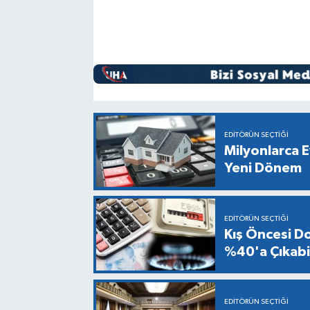
EDITÖRÜN SEÇTIĞI
Milyonlarca E
Yeni Dönem
EDITÖRÜN SEÇTIĞI
Kış Öncesi Do
%40'a Çıkabil
EDITÖRÜN SEÇTIĞI