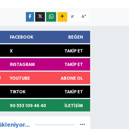
-
+
A
A
FACEBOOK
BEĞEN
X
TAKIP ET
INSTAGRAM
TAKIP ET
YOUTUBE
ABONE OL
TIKTOK
TAKIP ET
90 553 109 46 40
İLETIŞIM
ükleniyor...