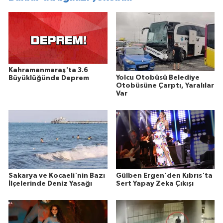
Kahramanmaraş'ta 3.6
Yolcu Otobüsü Belediye
Büyüklüğünde Deprem
Otobüsüne Çarptı, Yaralılar
Var
Sakarya ve Kocaeli'nin Bazı
Gülben Ergen'den Kıbrıs'ta
İlçelerinde Deniz Yasağı
Sert Yapay Zeka Çıkışı