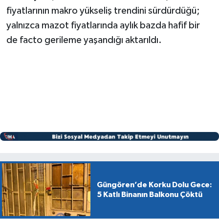
fiyatlarının makro yükseliş trendini sürdürdüğü;
yalnızca mazot fiyatlarında aylık bazda hafif bir
de facto gerileme yaşandığı aktarıldı.
Güngören’de Korku Dolu Gece:
5 Katlı Binanın Balkonu Çöktü