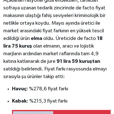
Açıklanan rasyonel gıda endeksleri, tarladan
sofraya uzanan tedarik zincirinde de facto fiyat
makasının ulaştığı fahiş seviyeleri kriminolojik bir
netlikle ortaya koydu. Mayıs ayında üretici ile
market arasındaki fiyat farkının en yüksek tescil
edildiği ürün
elma
oldu. Üreticide de facto
18
lira 75 kuruş
olan elmanın, aracı ve lojistik
marjların ardından market raflarında tam 4,9
katına katlanarak de jure
91 lira 59 kuruştan
satıldığı belirlendi. Fiyat farkı rasyosunda elmayı
sırasıyla şu ürünler takip etti:
Havuç:
%278,6 fiyat farkı
Kabak:
%215,3 fiyat farkı