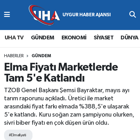
Abone Ol
Nöbetçi Eczaneler
UHA TV
GÜNDEM
EKONOMİ
SİYASET
DÜNYA
Gündem
Hava Durumu
Ekonomi
Namaz Vakitleri
HABERLER
GÜNDEM
Elma Fiyatı Marketlerde
Magazin
Trafik Durumu
Tam 5'e Katlandı
Siyaset
Süper Lig Puan Durumu ve Fikstür
TZOB Genel Başkanı Şemsi Bayraktar, mayıs ayı
tarım raporunu açıkladı. Üretici ile market
Spor
Tüm Manşetler
arasındaki fiyat farkı elmada %388,5'e ulaşarak
5'e katlandı. Kuru soğan zam şampiyonu olurken,
Yaşam
Son Dakika Haberleri
sivri biber fiyatı en çok düşen ürün oldu.
Haber Arşivi
#Elmafiyati