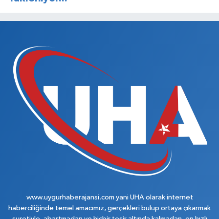
www.uygurhaberajansi.com yani UHA olarak internet
haberciliğinde temel amacımız, gerçekleri bulup ortaya çıkarmak
suretiyle, abartmadan ve hiçbir tesir altında kalmadan, en hızlı