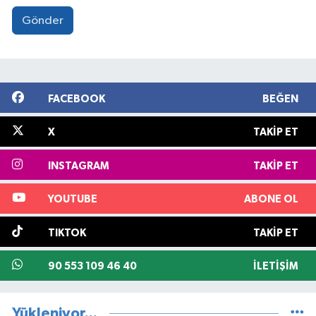
Gönder
FACEBOOK
BEĞEN
X
TAKIP ET
INSTAGRAM
TAKIP ET
YOUTUBE
ABONE OL
TIKTOK
TAKIP ET
90 553 109 46 40
İLETIŞIM
Yükleniyor...