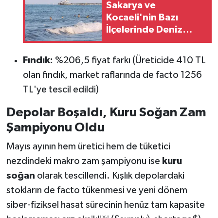
Sakarya ve
Kocaeli'nin Bazı
İlçelerinde Deniz
Yasağı
Fındık:
%206,5 fiyat farkı (Üreticide 410 TL
olan fındık, market raflarında de facto 1256
TL'ye tescil edildi)
Depolar Boşaldı, Kuru Soğan Zam
Şampiyonu Oldu
Mayıs ayının hem üretici hem de tüketici
nezdindeki makro zam şampiyonu ise
kuru
soğan
olarak tescillendi. Kışlık depolardaki
stokların de facto tükenmesi ve yeni dönem
siber-fiziksel hasat sürecinin henüz tam kapasite