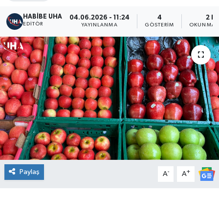
HABİBE UHA
04.06.2026 - 11:24
4
2 D
EDITÖR
YAYINLANMA
GÖSTERIM
OKUNMA S
Paylaş
-
+
A
A