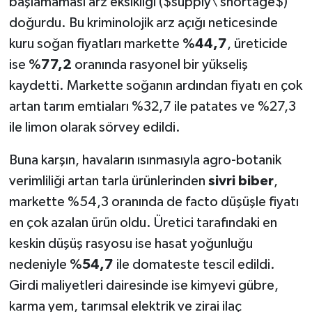
başlamaması arz eksikliği ($supply\ shortage$)
doğurdu. Bu kriminolojik arz açığı neticesinde
kuru soğan fiyatları markette
%44,7
, üreticide
ise
%77,2
oranında rasyonel bir yükseliş
kaydetti. Markette soğanın ardından fiyatı en çok
artan tarım emtiaları %32,7 ile patates ve %27,3
ile limon olarak sörvey edildi.
Buna karşın, havaların ısınmasıyla agro-botanik
verimliliği artan tarla ürünlerinden
sivri biber
,
markette %54,3 oranında de facto düşüşle fiyatı
en çok azalan ürün oldu. Üretici tarafındaki en
keskin düşüş rasyosu ise hasat yoğunluğu
nedeniyle
%54,7
ile domateste tescil edildi.
Girdi maliyetleri dairesinde ise kimyevi gübre,
karma yem, tarımsal elektrik ve zirai ilaç