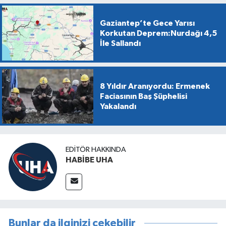
Gaziantep’te Gece Yarısı
Korkutan Deprem:Nurdağı 4,5
İle Sallandı
8 Yıldır Aranıyordu: Ermenek
Faciasının Baş Şüphelisi
Yakalandı
EDITÖR HAKKINDA
HABİBE UHA
Bunlar da ilginizi çekebilir