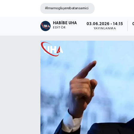
#Imamogluyerebatansarnici
HABİBE UHA
03.06.2026 - 14:15
EDITÖR
YAYINLANMA