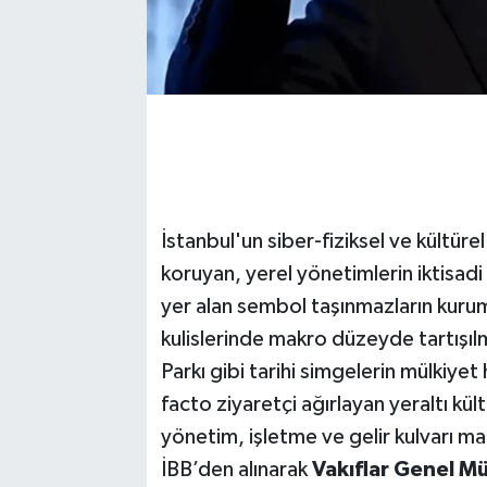
İstanbul'un siber-fiziksel ve kültürel
koruyan, yerel yönetimlerin iktisadi 
yer alan sembol taşınmazların kurums
kulislerinde makro düzeyde tartışı
Parkı gibi tarihi simgelerin mülkiyet
facto ziyaretçi ağırlayan yeraltı kül
yönetim, işletme ve gelir kulvarı m
İBB’den alınarak
Vakıflar Genel M