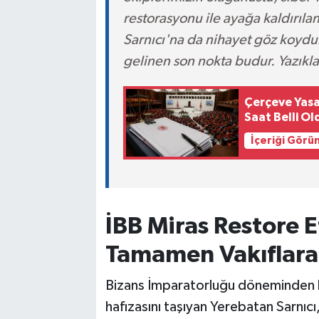
restorasyonu ile ayağa kaldırıla
Sarnıcı'na da nihayet göz koydul
gelinen son nokta budur. Yazıkla
Çerçeve Yas
Saat Belli Ol
İçeriği Görü
İBB Miras Restore Et
Tamamen Vakıflara
Bizans İmparatorluğu döneminden bu 
hafızasını taşıyan Yerebatan Sarnıc