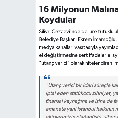
16 Milyonun Malına
Koydular
Silivri Cezaevi'nde de jure tutuklu
Belediye Başkanı Ekrem İmamoğlu, 
medya kanalları vasıtasıyla yayıml
el değiştirmesine sert ifadelerle isy
"utanç verici" olarak nitelendiren İ
"Utanç verici bir idari süreçle k
iptal eden statükocu zihniyet, 
finansal kaynağına ve işine de fa
emanete yani İstanbul halkının me
ekiplerimizin olağanüstü, siber-f