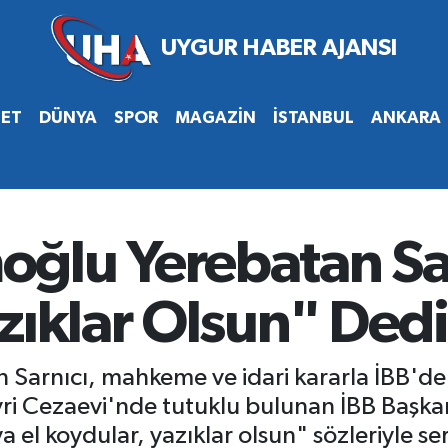
SET
DÜNYA
SPOR
MAGAZİN
İSTANBUL
ANKARA
ğlu Yerebatan Sa
zıklar Olsun" Dedi
 Sarnıcı, mahkeme ve idari kararla İBB'de
vri Cezaevi'nde tutuklu bulunan İBB Başk
a el koydular, yazıklar olsun" sözleriyle ser