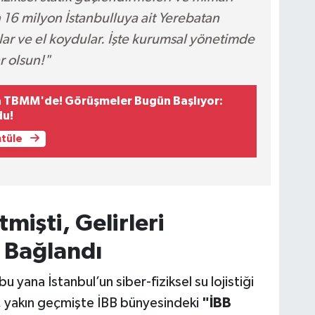
n 16 milyon İstanbulluya ait Yerebatan
ar ve el koydular. İşte kurumsal yönetimde
r olsun!"
a TBMM'de! Görüşmeler Bugün Başlıyor:
du!
ntüle
mişti, Gelirleri
 Bağlandı
yana İstanbul’un siber-fiziksel su lojistiği
ı, yakın geçmişte İBB bünyesindeki
"İBB