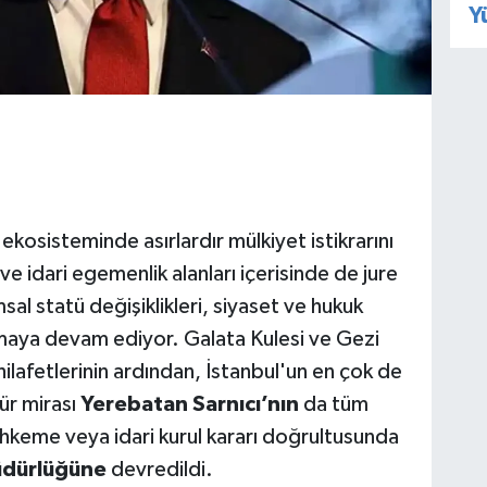
Y
 ekosisteminde asırlardır mülkiyet istikrarını
ve idari egemenlik alanları içerisinde de jure
al statü değişiklikleri, siyaset ve hukuk
lmaya devam ediyor. Galata Kulesi ve Gezi
 hilafetlerinin ardından, İstanbul'un en çok de
tür mirası
Yerebatan Sarnıcı’nın
da tüm
ahkeme veya idari kurul kararı doğrultusunda
üdürlüğüne
devredildi.