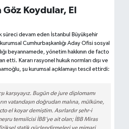
 Göz Koydular, El
luk süreci devam eden İstanbul Büyükşehir
kurumsal Cumhurbaşkanlığı Aday Ofisi sosyal
adığı beyannamede, yönetim hakkının de facto
an etti. Kararı rasyonel hukuk normları dışı ve
mamoğlu, şu kurumsal açıklamayı tescil ettirdi:
arşı karşıyayız. Bugün de jure diplomamı
yarın vatandaşın doğrudan malına, mülküne,
cto el koyar demiştim. Asırlardır şehr-i
şru temsilcisi İBB’ye ait olan; İBB Miras
iziksel statik güçlendirmeleri ve mimari