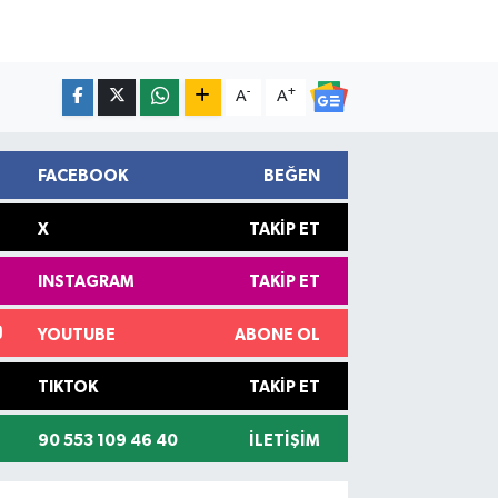
-
+
A
A
FACEBOOK
BEĞEN
X
TAKIP ET
INSTAGRAM
TAKIP ET
YOUTUBE
ABONE OL
TIKTOK
TAKIP ET
90 553 109 46 40
İLETIŞIM