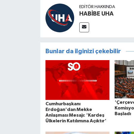
EDITÖR HAKKINDA
HABİBE UHA
Bunlar da ilginizi çekebilir
'Çerçeve
Cumhurbaşkanı
Komisyo
Erdoğan'dan Mekke
Başladı
Anlaşması Mesajı: 'Kardeş
Ülkelerin Katılımına Açıktır'