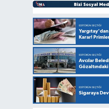
EDITÖRÜN SEÇTIĞI
Yargıtay'dan 
Karar! Primle
EDITÖRÜN SEÇTIĞI
Avcılar Bele
Gözaltındaki 
EDITÖRÜN SEÇTIĞI
Sigaraya Dev