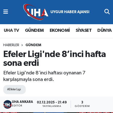
Abone Ol
Nöbetçi Eczaneler
UHA TV
GÜNDEM
EKONOMİ
SİYASET
DÜNYA
Gündem
Hava Durumu
Ekonomi
Namaz Vakitleri
HABERLER
GÜNDEM
Efeler Ligi'nde 8’inci hafta
Magazin
Trafik Durumu
sona erdi
Siyaset
Süper Lig Puan Durumu ve Fikstür
Efeler Ligi'nde 8’inci haftası oynanan 7
karşılaşmayla sona erdi.
Spor
Tüm Manşetler
#Efeler Ligi
Yaşam
Son Dakika Haberleri
UHA ANKARA
02.12.2025 - 21:49
3
EDITÖR
YAYINLANMA
GÖSTERIM
Haber Arşivi