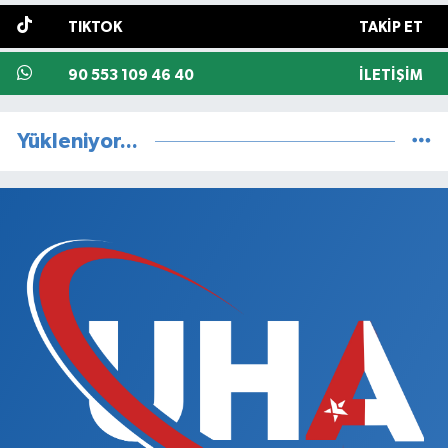
TIKTOK
TAKIP ET
90 553 109 46 40
İLETIŞIM
Yükleniyor...