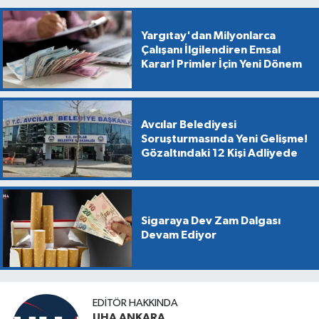
Yargıtay'dan Milyonlarca
Çalışanı İlgilendiren Emsal
Karar! Primler İçin Yeni Dönem
Avcılar Belediyesi
Soruşturmasında Yeni Gelişme!
Gözaltındaki 12 Kişi Adliyede
Sigaraya Dev Zam Dalgası
Devam Ediyor
EDITÖR HAKKINDA
UHA ANKARA