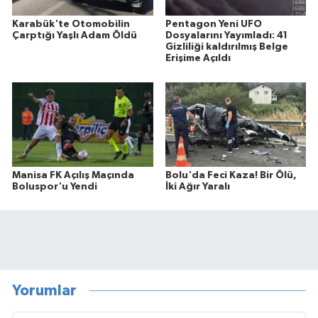
Karabük'te Otomobilin
Pentagon Yeni UFO
Çarptığı Yaşlı Adam Öldü
Dosyalarını Yayımladı: 41
Gizliliği kaldırılmış Belge
Erişime Açıldı
Manisa FK Açılış Maçında
Bolu'da Feci Kaza! Bir Ölü,
Boluspor'u Yendi
İki Ağır Yaralı
Yorumlar