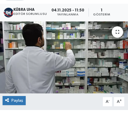
KÜBRA UHA
04.11.2025 - 11:50
1
EDİTÖR SORUMLUSU
YAYINLANMA
GÖSTERIM
Paylaş
-
+
A
A