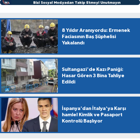
8 Yıldır Aranıyordu: Ermenek
Faciasının Baş Şüphelisi
Yakalandı
Sultangazi'de Kazı Paniği:
Hasar Gören 3 Bina Tahliye
Edildi
İspanya'dan İtalya'ya Karşı
hamle! Kimlik ve Pasaport
Kontrolü Başlıyor