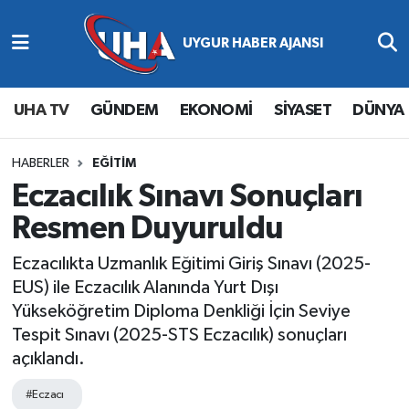
Abone Ol
Nöbetçi Eczaneler
UHA TV
GÜNDEM
EKONOMİ
SİYASET
DÜNYA
Gündem
Hava Durumu
Ekonomi
Namaz Vakitleri
HABERLER
EĞİTİM
Eczacılık Sınavı Sonuçları
Magazin
Trafik Durumu
Resmen Duyuruldu
Siyaset
Süper Lig Puan Durumu ve Fikstür
Eczacılıkta Uzmanlık Eğitimi Giriş Sınavı (2025-
EUS) ile Eczacılık Alanında Yurt Dışı
Spor
Tüm Manşetler
Yükseköğretim Diploma Denkliği İçin Seviye
Tespit Sınavı (2025-STS Eczacılık) sonuçları
Yaşam
Son Dakika Haberleri
açıklandı.
Haber Arşivi
#Eczacı