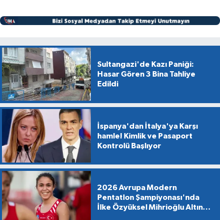
Sultangazi'de Kazı Paniği:
Hasar Gören 3 Bina Tahliye
Edildi
İspanya'dan İtalya'ya Karşı
hamle! Kimlik ve Pasaport
Kontrolü Başlıyor
2026 Avrupa Modern
Pentatlon Şampiyonası'nda
İlke Özyüksel Mihrioğlu Altın
Madalya Kazandı