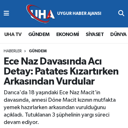
Abone Ol
Nöbetçi Eczaneler
UHA TV
GÜNDEM
EKONOMİ
SİYASET
DÜNYA
Gündem
Hava Durumu
Ekonomi
Namaz Vakitleri
HABERLER
GÜNDEM
Ece Naz Davasında Acı
Magazin
Trafik Durumu
Detay: Patates Kızartırken
Arkasından Vurdular
Siyaset
Süper Lig Puan Durumu ve Fikstür
Darıca'da 18 yaşındaki Ece Naz Macit'in
Spor
Tüm Manşetler
davasında, annesi Döne Macit kızının mutfakta
yemek hazırlarken arkasından vurulduğunu
Yaşam
Son Dakika Haberleri
açıkladı. Tutuklanan 3 şüphelinin yargı süreci
devam ediyor.
Haber Arşivi