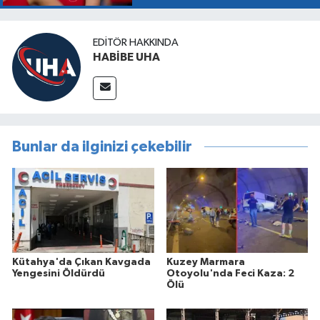
EDITÖR HAKKINDA
HABİBE UHA
Bunlar da ilginizi çekebilir
Kütahya'da Çıkan Kavgada
Kuzey Marmara
Yengesini Öldürdü
Otoyolu'nda Feci Kaza: 2
Ölü