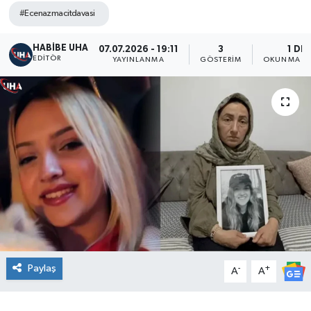
#Ecenazmacitdavasi
HABİBE UHA
07.07.2026 - 19:11
3
1 DK
EDITÖR
YAYINLANMA
GÖSTERIM
OKUNMA SÜ
Paylaş
-
+
A
A