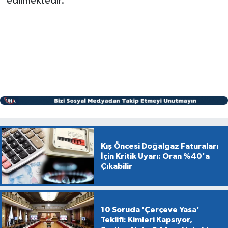
edilmektedir.
Kış Öncesi Doğalgaz Faturaları
İçin Kritik Uyarı: Oran %40'a
Çıkabilir
10 Soruda 'Çerçeve Yasa'
Teklifi: Kimleri Kapsıyor,