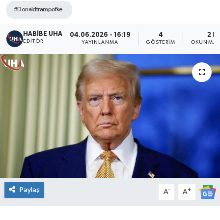
#Donaldtrampofke
HABİBE UHA
04.06.2026 - 16:19
4
2 D
EDITÖR
YAYINLANMA
GÖSTERIM
OKUNMA S
Paylaş
-
+
A
A