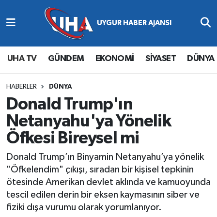
Abone Ol
Nöbetçi Eczaneler
UHA TV
GÜNDEM
EKONOMİ
SİYASET
DÜNYA
Gündem
Hava Durumu
Ekonomi
Namaz Vakitleri
HABERLER
DÜNYA
Donald Trump'ın
Magazin
Trafik Durumu
Netanyahu'ya Yönelik
Öfkesi Bireysel mi
Siyaset
Süper Lig Puan Durumu ve Fikstür
Donald Trump’ın Binyamin Netanyahu’ya yönelik
Spor
Tüm Manşetler
"Öfkelendim" çıkışı, sıradan bir kişisel tepkinin
ötesinde Amerikan devlet aklında ve kamuoyunda
Yaşam
Son Dakika Haberleri
tescil edilen derin bir eksen kaymasının siber ve
fiziki dışa vurumu olarak yorumlanıyor.
Haber Arşivi