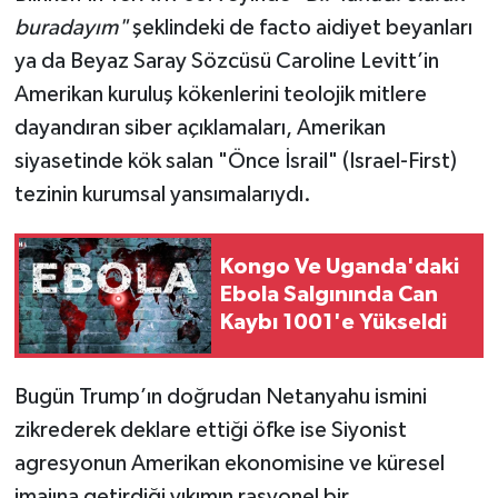
buradayım"
şeklindeki de facto aidiyet beyanları
ya da Beyaz Saray Sözcüsü Caroline Levitt’in
Amerikan kuruluş kökenlerini teolojik mitlere
dayandıran siber açıklamaları, Amerikan
siyasetinde kök salan "Önce İsrail" (Israel-First)
tezinin kurumsal yansımalarıydı.
Kongo Ve Uganda'daki
Ebola Salgınında Can
Kaybı 1001'e Yükseldi
Bugün Trump’ın doğrudan Netanyahu ismini
zikrederek deklare ettiği öfke ise Siyonist
agresyonun Amerikan ekonomisine ve küresel
imajına getirdiği yıkımın rasyonel bir