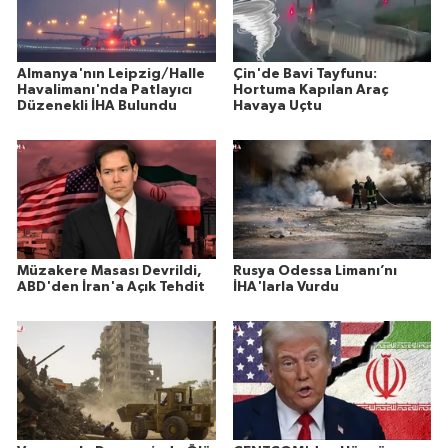
Almanya'nın Leipzig/Halle
Çin'de Bavi Tayfunu:
Havalimanı'nda Patlayıcı
Hortuma Kapılan Araç
Düzenekli İHA Bulundu
Havaya Uçtu
Müzakere Masası Devrildi,
Rusya Odessa Limanı’nı
ABD'den İran'a Açık Tehdit
İHA'larla Vurdu