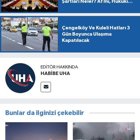
Şartları Neler? Af mı, Hukuki
Dönüşüm mü?
Çengelköy Ve Kuleli Hatları 3
Gün Boyunca Ulaşıma
Kapatılacak
EDITÖR HAKKINDA
HABİBE UHA
Bunlar da ilginizi çekebilir