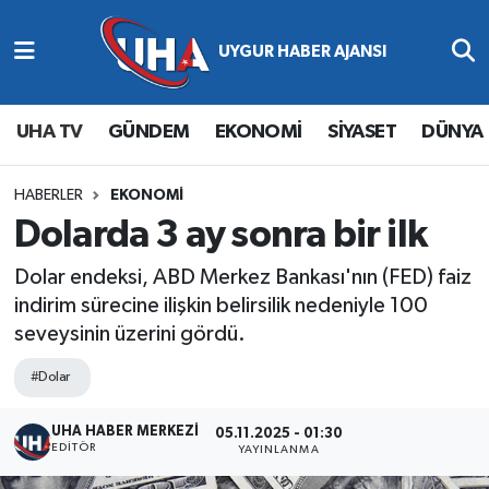
Abone Ol
Nöbetçi Eczaneler
UHA TV
GÜNDEM
EKONOMİ
SİYASET
DÜNYA
Gündem
Hava Durumu
Ekonomi
Namaz Vakitleri
HABERLER
EKONOMİ
Dolarda 3 ay sonra bir ilk
Magazin
Trafik Durumu
Dolar endeksi, ABD Merkez Bankası'nın (FED) faiz
indirim sürecine ilişkin belirsilik nedeniyle 100
Siyaset
Süper Lig Puan Durumu ve Fikstür
seveysinin üzerini gördü.
Spor
Tüm Manşetler
#Dolar
Yaşam
Son Dakika Haberleri
UHA HABER MERKEZİ
05.11.2025 - 01:30
EDITÖR
YAYINLANMA
Haber Arşivi