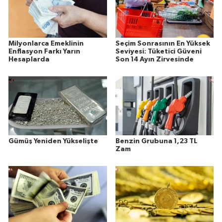
Milyonlarca Emeklinin
Seçim Sonrasının En Yüksek
Enflasyon Farkı Yarın
Seviyesi: Tüketici Güveni
Hesaplarda
Son 14 Ayın Zirvesinde
Gümüş Yeniden Yükselişte
Benzin Grubuna 1,23 TL
Zam