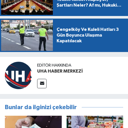
Şartları Neler? Af mı, Hukuki
Dönüşüm mü?
Çengelköy Ve Kuleli Hatları 3
Gün Boyunca Ulaşıma
Kapatılacak
EDITÖR HAKKINDA
UHA HABER MERKEZİ
Bunlar da ilginizi çekebilir