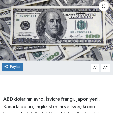
Paylaş
-
+
A
A
ABD dolarının avro, İsviçre frangı, Japon yeni,
Kanada doları, İngiliz sterlini ve İsveç kronu