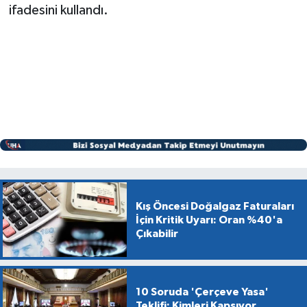
ifadesini kullandı.
Kış Öncesi Doğalgaz Faturaları
İçin Kritik Uyarı: Oran %40'a
Çıkabilir
10 Soruda 'Çerçeve Yasa'
Teklifi: Kimleri Kapsıyor,