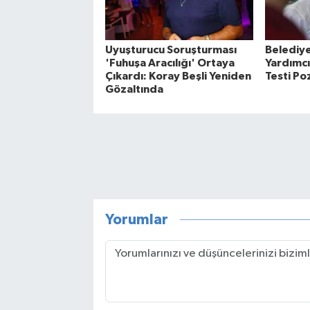
Uyuşturucu Soruşturması
Belediy
'Fuhuşa Aracılığı' Ortaya
Yardımcı
Çıkardı: Koray Beşli Yeniden
Testi Poz
Gözaltında
Yorumlar