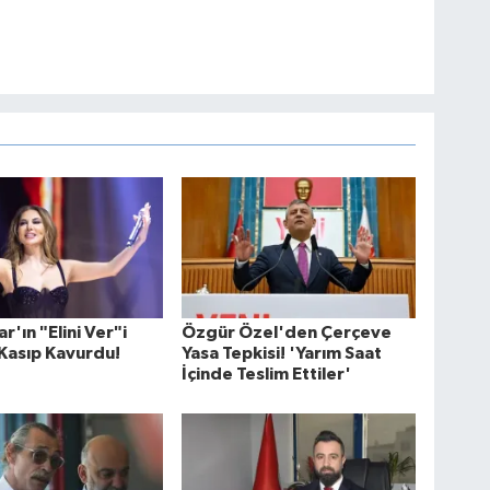
r'ın "Elini Ver"i
Özgür Özel'den Çerçeve
 Kasıp Kavurdu!
Yasa Tepkisi! 'Yarım Saat
İçinde Teslim Ettiler'