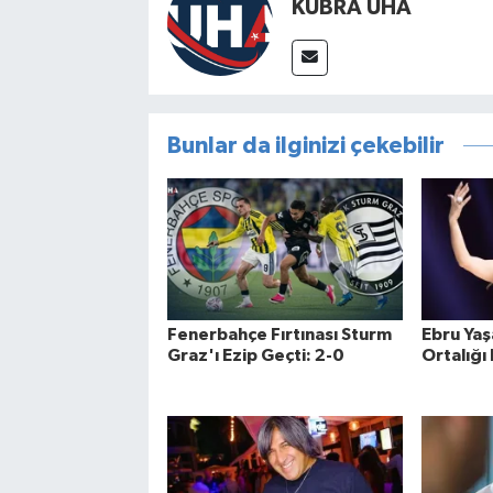
KÜBRA UHA
Bunlar da ilginizi çekebilir
Fenerbahçe Fırtınası Sturm
Ebru Yaşa
Graz'ı Ezip Geçti: 2-0
Ortalığı