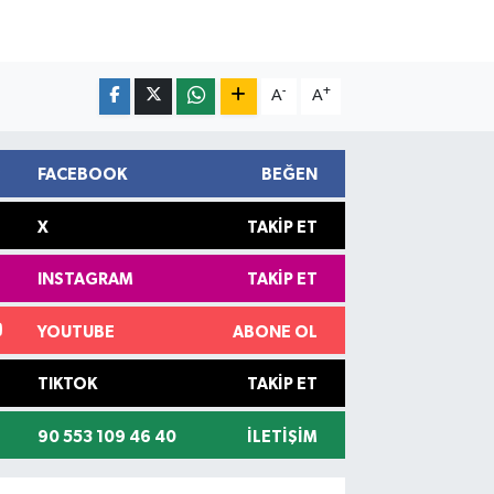
-
+
A
A
FACEBOOK
BEĞEN
X
TAKIP ET
INSTAGRAM
TAKIP ET
YOUTUBE
ABONE OL
TIKTOK
TAKIP ET
90 553 109 46 40
İLETIŞIM