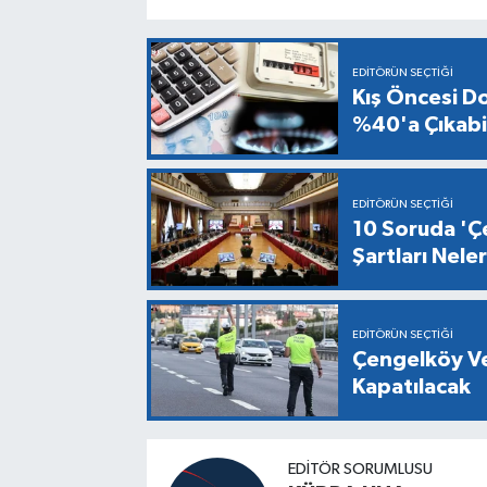
EDITÖRÜN SEÇTIĞI
Kış Öncesi Do
%40'a Çıkabil
EDITÖRÜN SEÇTIĞI
10 Soruda 'Çe
Şartları Nel
EDITÖRÜN SEÇTIĞI
Çengelköy Ve
Kapatılacak
EDİTÖR SORUMLUSU