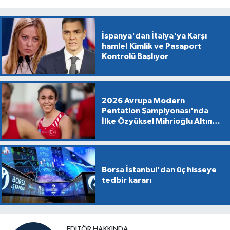
İspanya'dan İtalya'ya Karşı
hamle! Kimlik ve Pasaport
Kontrolü Başlıyor
2026 Avrupa Modern
Pentatlon Şampiyonası'nda
İlke Özyüksel Mihrioğlu Altın
Madalya Kazandı
Borsa İstanbul'dan üç hisseye
tedbir kararı
EDITÖR HAKKINDA