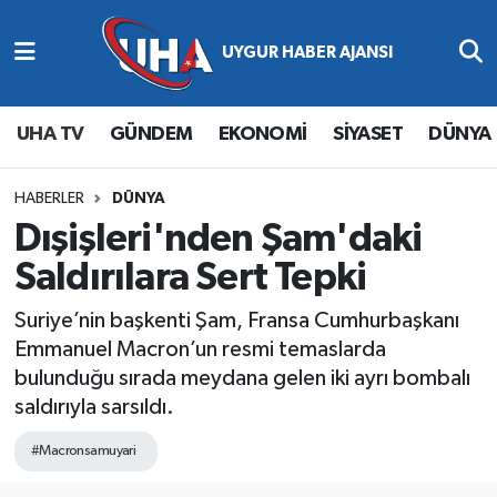
Abone Ol
Nöbetçi Eczaneler
UHA TV
GÜNDEM
EKONOMİ
SİYASET
DÜNYA
Gündem
Hava Durumu
Ekonomi
Namaz Vakitleri
HABERLER
DÜNYA
Dışişleri'nden Şam'daki
Magazin
Trafik Durumu
Saldırılara Sert Tepki
Siyaset
Süper Lig Puan Durumu ve Fikstür
Suriye’nin başkenti Şam, Fransa Cumhurbaşkanı
Emmanuel Macron’un resmi temaslarda
Spor
Tüm Manşetler
bulunduğu sırada meydana gelen iki ayrı bombalı
saldırıyla sarsıldı.
Yaşam
Son Dakika Haberleri
#Macronsamuyari
Haber Arşivi