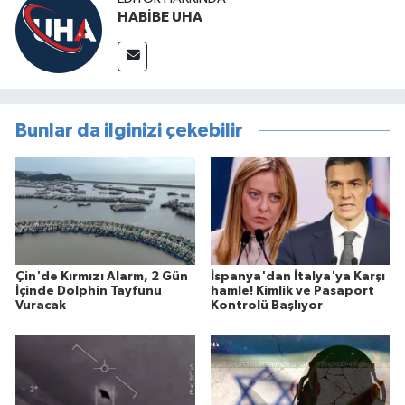
HABİBE UHA
Bunlar da ilginizi çekebilir
Çin'de Kırmızı Alarm, 2 Gün
İspanya'dan İtalya'ya Karşı
İçinde Dolphin Tayfunu
hamle! Kimlik ve Pasaport
Vuracak
Kontrolü Başlıyor