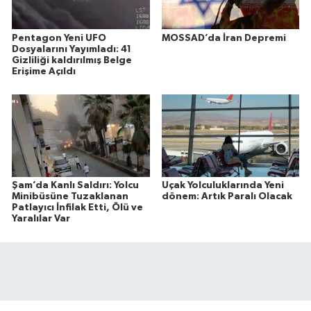
Pentagon Yeni UFO
MOSSAD’da İran Depremi
Dosyalarını Yayımladı: 41
Gizliliği kaldırılmış Belge
Erişime Açıldı
Şam’da Kanlı Saldırı: Yolcu
Uçak Yolculuklarında Yeni
Minibüsüne Tuzaklanan
dönem: Artık Paralı Olacak
Patlayıcı İnfilak Etti, Ölü ve
Yaralılar Var