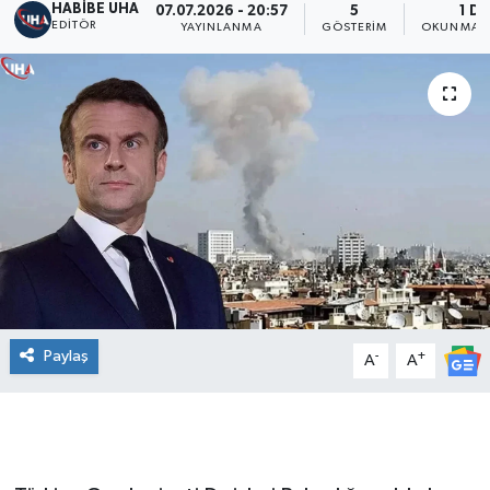
HABİBE UHA
07.07.2026 - 20:57
5
1 DK
EDITÖR
YAYINLANMA
GÖSTERIM
OKUNMA S
Paylaş
-
+
A
A