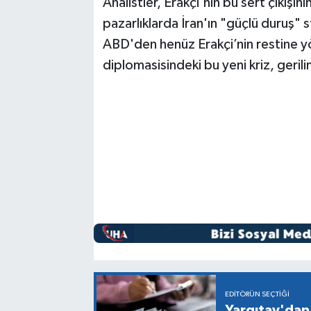
Analistler, Erakçi'nin bu sert çıkışı
pazarlıklarda İran'ın "güçlü duruş" s
ABD'den henüz Erakçi’nin restine y
diplomasisindeki bu yeni kriz, geril
EDITÖRÜN SEÇTIĞI
Yargıtay'dan 