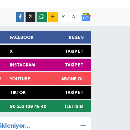
-
+
A
A
FACEBOOK
BEĞEN
X
TAKIP ET
INSTAGRAM
TAKIP ET
YOUTUBE
ABONE OL
TIKTOK
TAKIP ET
90 553 109 46 40
İLETIŞIM
ükleniyor...