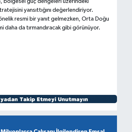
nın, bölgesel güç dengeleri üzerindeki
tratejisini yansıttığını değerlendiriyor.
önelik resmi bir yanıt gelmezken, Orta Doğu
imi daha da tırmandıracak gibi görünüyor.
Milyonlarca Çalışanı İlgilendiren Emsal