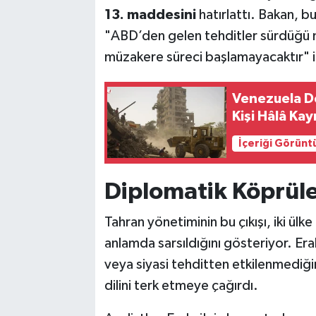
13. maddesini
hatırlattı. Bakan, b
"ABD’den gelen tehditler sürdüğü m
müzakere süreci başlamayacaktır" if
Venezuela De
Kişi Hâlâ Kay
İçeriği Görünt
Diplomatik Köprül
Tahran yönetiminin bu çıkışı, iki ülk
anlamda sarsıldığını gösteriyor. Erak
veya siyasi tehditten etkilenmediği
dilini terk etmeye çağırdı.