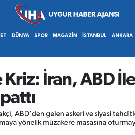
SET
DÜNYA
SPOR
MAGAZİN
İSTANBUL
ANKARA
Kriz: İran, ABD İ
pattı
akçi, ABD'den gelen askeri ve siyasi tehdit
aşmaya yönelik müzakere masasına oturmay