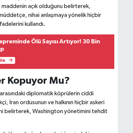
u maddenin açık olduğunu belirterek,
üddetçe, nihai anlaşmaya yönelik hiçbir
adelerini kullandı.
preminde Ölü Sayısı Artıyor! 30 Bin
ıp
üle
er Kopuyor Mu?
e arasındaki diplomatik köprülerin ciddi
çi, İran ordusunun ve halkının hiçbir askeri
ni belirterek, Washington yönetimini tehdit