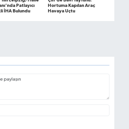
nı'nda Patlayıcı
Hortuma Kapılan Araç
i İHA Bulundu
Havaya Uçtu