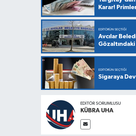
Karar! Primle
EDITÖRÜN SEÇTIĞI
Avcılar Bele
Gözaltındaki 
EDITÖRÜN SEÇTIĞI
Sigaraya Dev
EDİTÖR SORUMLUSU
KÜBRA UHA