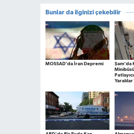
Bunlar da ilginizi çekebilir
MOSSAD’da İran Depremi
Şam’da Ka
Minibüs
Patlayıcı
Yaralılar
ABD'de Bir Evde Kan
Almanya'