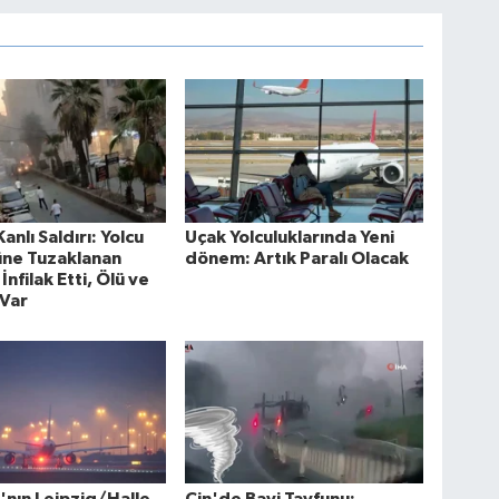
nlı Saldırı: Yolcu
Uçak Yolculuklarında Yeni
üne Tuzaklanan
dönem: Artık Paralı Olacak
 İnfilak Etti, Ölü ve
 Var
nın Leipzig/Halle
Çin'de Bavi Tayfunu: