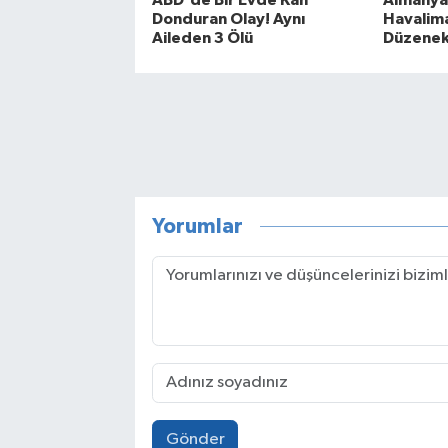
Donduran Olay! Aynı
Havalima
Aileden 3 Ölü
Düzenekl
Yorumlar
Gönder