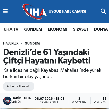
Abone Ol
Nöbetçi Eczaneler
UHA TV
GÜNDEM
EKONOMİ
SİYASET
DÜNYA
Gündem
Hava Durumu
Ekonomi
Namaz Vakitleri
HABERLER
GÜNDEM
Denizli’de 61 Yaşındaki
Magazin
Trafik Durumu
Çiftçi Hayatını Kaybetti
Siyaset
Süper Lig Puan Durumu ve Fikstür
Kale ilçesine bağlı Kayabaşı Mahallesi’nde yürek
burkan bir olay yaşandı.
Spor
Tüm Manşetler
#Denizliciftcivefati
Yaşam
Son Dakika Haberleri
HABİBE UHA
08.07.2026 - 18:03
3
1 D
EDITÖR
YAYINLANMA
GÖSTERIM
OKUNMA S
Haber Arşivi