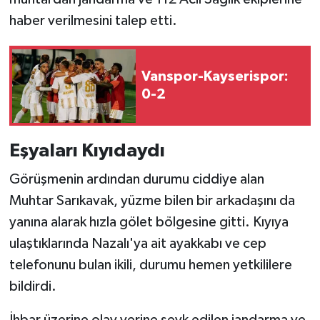
haber verilmesini talep etti.
Vanspor-Kayserispor:
0-2
Eşyaları Kıyıdaydı
Görüşmenin ardından durumu ciddiye alan
Muhtar Sarıkavak, yüzme bilen bir arkadaşını da
yanına alarak hızla gölet bölgesine gitti. Kıyıya
ulaştıklarında Nazalı'ya ait ayakkabı ve cep
telefonunu bulan ikili, durumu hemen yetkililere
bildirdi.
İhbar üzerine olay yerine sevk edilen jandarma ve