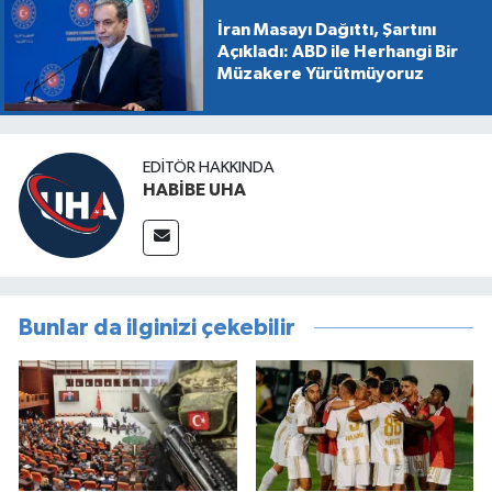
İran Masayı Dağıttı, Şartını
Açıkladı: ABD ile Herhangi Bir
Müzakere Yürütmüyoruz
EDITÖR HAKKINDA
HABİBE UHA
Bunlar da ilginizi çekebilir