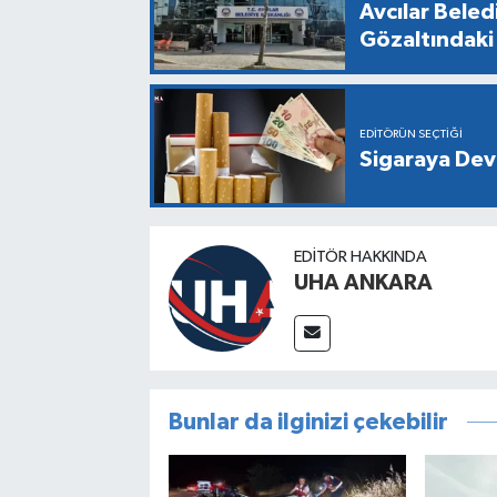
Avcılar Bele
Gözaltındaki 
EDITÖRÜN SEÇTIĞI
Sigaraya Dev
EDITÖR HAKKINDA
UHA ANKARA
Bunlar da ilginizi çekebilir