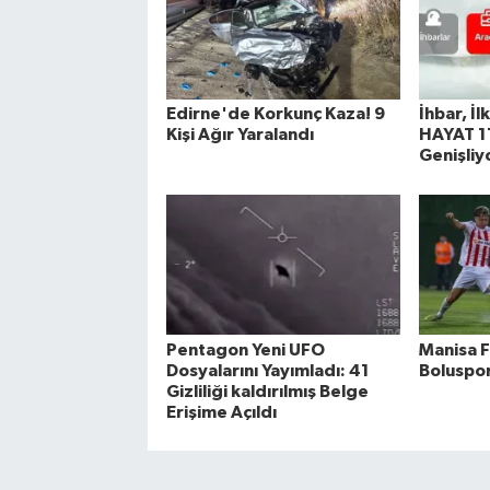
Edirne'de Korkunç Kaza! 9
İhbar, İl
Kişi Ağır Yaralandı
HAYAT 11
Genişliy
Pentagon Yeni UFO
Manisa F
Dosyalarını Yayımladı: 41
Boluspor
Gizliliği kaldırılmış Belge
Erişime Açıldı