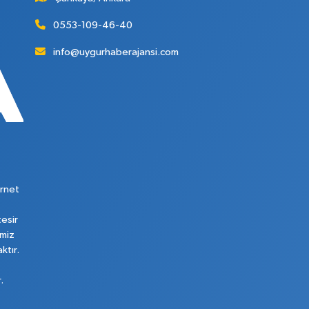
0553-109-46-40
info@uygurhaberajansi.com
rnet
tesir
imiz
ktır.
.