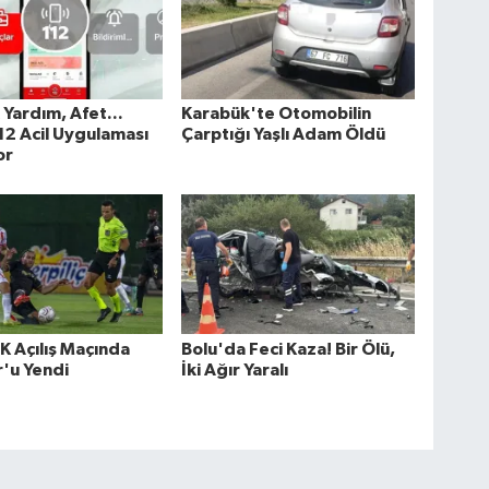
k Yardım, Afet...
Karabük'te Otomobilin
2 Acil Uygulaması
Çarptığı Yaşlı Adam Öldü
or
K Açılış Maçında
Bolu'da Feci Kaza! Bir Ölü,
'u Yendi
İki Ağır Yaralı