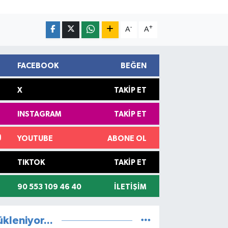
-
+
A
A
FACEBOOK
BEĞEN
X
TAKIP ET
INSTAGRAM
TAKIP ET
YOUTUBE
ABONE OL
TIKTOK
TAKIP ET
90 553 109 46 40
İLETIŞIM
ükleniyor...