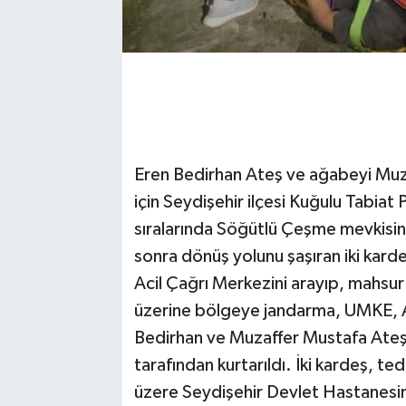
Eren Bedirhan Ateş ve ağabeyi Muzaf
için Seydişehir ilçesi Kuğulu Tabiat 
sıralarında Söğütlü Çeşme mevkisind
sonra dönüş yolunu şaşıran iki karde
Acil Çağrı Merkezini arayıp, mahsur k
üzerine bölgeye jandarma, UMKE, AF
Bedirhan ve Muzaffer Mustafa Ateş k
tarafından kurtarıldı. İki kardeş, t
üzere Seydişehir Devlet Hastanesine