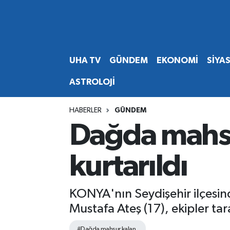
Abone Ol
Nöbetçi Eczaneler
UHA TV
GÜNDEM
EKONOMİ
SİYA
Gündem
Hava Durumu
ASTROLOJİ
Ekonomi
Namaz Vakitleri
HABERLER
GÜNDEM
Magazin
Trafik Durumu
Dağda mahsur
Siyaset
Süper Lig Puan Durumu ve Fikstür
kurtarıldı
Spor
Tüm Manşetler
KONYA'nın Seydişehir ilçesin
Yaşam
Son Dakika Haberleri
Mustafa Ateş (17), ekipler tar
Haber Arşivi
#Dağda mahsur kalan