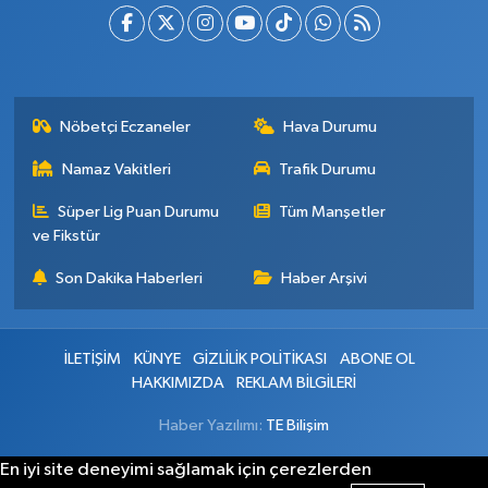
Nöbetçi Eczaneler
Hava Durumu
Namaz Vakitleri
Trafik Durumu
Süper Lig Puan Durumu
Tüm Manşetler
ve Fikstür
Son Dakika Haberleri
Haber Arşivi
İLETİŞİM
KÜNYE
GİZLİLİK POLİTİKASI
ABONE OL
HAKKIMIZDA
REKLAM BİLGİLERİ
Haber Yazılımı:
TE Bilişim
En iyi site deneyimi sağlamak için çerezlerden