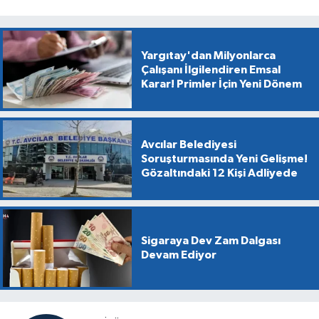
Yargıtay'dan Milyonlarca
Çalışanı İlgilendiren Emsal
Karar! Primler İçin Yeni Dönem
Avcılar Belediyesi
Soruşturmasında Yeni Gelişme!
Gözaltındaki 12 Kişi Adliyede
Sigaraya Dev Zam Dalgası
Devam Ediyor