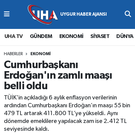
Abone Ol
Nöbetçi Eczaneler
UHA TV
GÜNDEM
EKONOMİ
SİYASET
DÜNYA
Gündem
Hava Durumu
Ekonomi
Namaz Vakitleri
HABERLER
EKONOMİ
Cumhurbaşkanı
Magazin
Trafik Durumu
Erdoğan'ın zamlı maaşı
belli oldu
Siyaset
Süper Lig Puan Durumu ve Fikstür
TÜİK'in açıkladığı 6 aylık enflasyon verilerinin
Spor
Tüm Manşetler
ardından Cumhurbaşkanı Erdoğan’ın maaşı 55 bin
479 TL artarak 411.800 TL’ye yükseldi. Aynı
Yaşam
Son Dakika Haberleri
dönemde emeklilere yapılacak zam ise 2.412 TL
seviyesinde kaldı.
Haber Arşivi