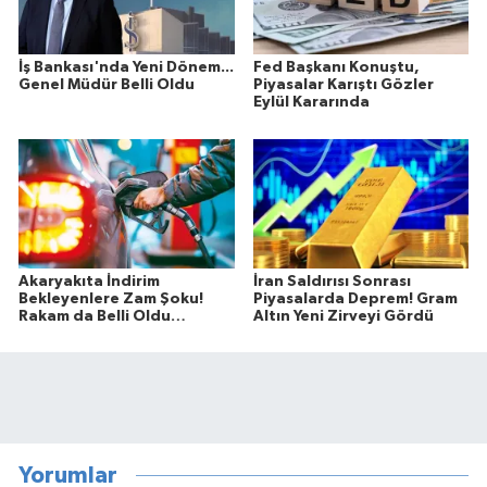
İş Bankası'nda Yeni Dönem...
Fed Başkanı Konuştu,
Genel Müdür Belli Oldu
Piyasalar Karıştı Gözler
Eylül Kararında
Akaryakıta İndirim
İran Saldırısı Sonrası
Bekleyenlere Zam Şoku!
Piyasalarda Deprem! Gram
Rakam da Belli Oldu…
Altın Yeni Zirveyi Gördü
Yorumlar