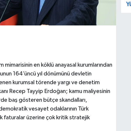
Y
m mimarisinin en köklü anayasal kurumlarından
luşunun 164’üncü yıl dönümünü devletin
enlenen kurumsal törende yargı ve denetim
anı Recep Tayyip Erdoğan; kamu maliyesinin
rde baş gösteren bütçe skandalları,
idemokratik vesayet odaklarının Türk
 faturalar üzerine çok kritik stratejik