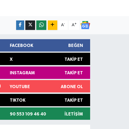
-
+
A
A
FACEBOOK
BEĞEN
X
TAKIP ET
INSTAGRAM
TAKIP ET
YOUTUBE
ABONE OL
TIKTOK
TAKIP ET
90 553 109 46 40
İLETIŞIM