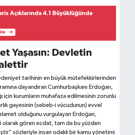
ris Açıklarında 4.1 Büyüklüğünde
üle
let Yaşasın: Devletin
lettir
deniyet tarihinin en büyük mütefekkirlerinden
kuramına dayandıran Cumhurbaşkanı Erdoğan,
ğı için kurumların muhafaza edilmesinin zorunlu
varlık gayesinin (sebeb-i vücudunun) evvel
selamet olduğunu vurgulayan Erdoğan,
li olarak gören ecdat, tam da bu yüzden
ştir" sözleriyle insan odaklı bir kamu yönetimi