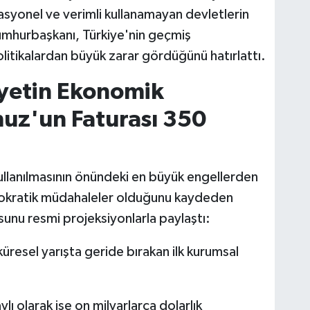
rasyonel ve verimli kullanamayan devletlerin
umhurbaşkanı, Türkiye'nin geçmiş
itikalardan büyük zarar gördüğünü hatırlattı.
ayetin Ekonomik
uz'un Faturası 350
kullanılmasının önündeki en büyük engellerden
emokratik müdahaleler olduğunu kaydeden
sunu resmi projeksiyonlarla paylaştı:
 küresel yarışta geride bırakan ilk kurumsal
lı olarak ise on milyarlarca dolarlık