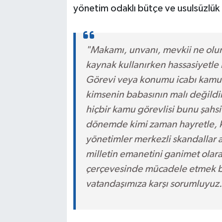
yönetim odaklı bütçe ve usulsüzlük idd
"Makamı, unvanı, mevkii ne olu
kaynak kullanırken hassasiyetle 
Görevi veya konumu icabı kamu 
kimsenin babasının malı değildir
hiçbir kamu görevlisi bunu şahsi
dönemde kimi zaman hayretle, ki
yönetimler merkezli skandallar 
milletin emanetini ganimet olar
çerçevesinde mücadele etmek b
vatandaşımıza karşı sorumluyuz.