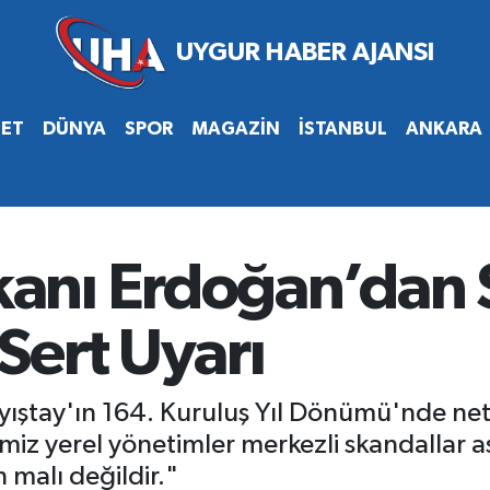
SET
DÜNYA
SPOR
MAGAZİN
İSTANBUL
ANKARA
nı Erdoğan’dan S
Sert Uyarı
ştay'ın 164. Kuruluş Yıl Dönümü'nde net 
miz yerel yönetimler merkezli skandallar
 malı değildir."