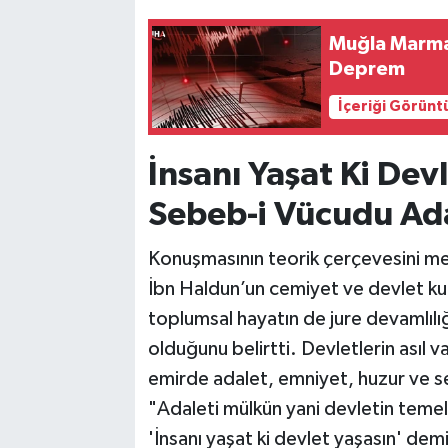
Muğla Marma
Deprem
İçeriği Görünt
İnsanı Yaşat Ki Dev
Sebeb-i Vücudu Ada
Konuşmasının teorik çerçevesini me
İbn Haldun’un cemiyet ve devlet 
toplumsal hayatın de jure devamlılı
olduğunu belirtti. Devletlerin asıl 
emirde adalet, emniyet, huzur ve 
"Adaleti mülkün yani devletin teme
'İnsanı yaşat ki devlet yaşasın' demi