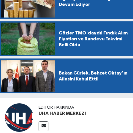
Devam Ediyor
Gözler TMO'daydı! Fındık Alım
Fiyatları ve Randevu Takvimi
Belli Oldu
Bakan Gürlek, Behçet Oktay'ın
Ailesini Kabul Etti!
EDITÖR HAKKINDA
UHA HABER MERKEZİ