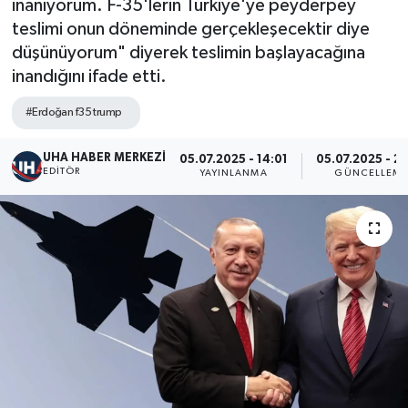
inanıyorum. F-35'lerin Türkiye'ye peyderpey
teslimi onun döneminde gerçekleşecektir diye
düşünüyorum" diyerek teslimin başlayacağına
inandığını ifade etti.
#Erdoğan f35 trump
UHA HABER MERKEZİ
05.07.2025 - 14:01
05.07.2025 - 2
EDITÖR
YAYINLANMA
GÜNCELLEM