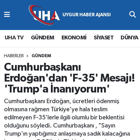
Abone Ol
Nöbetçi Eczaneler
UHA TV
GÜNDEM
EKONOMİ
SİYASET
DÜNYA
Gündem
Hava Durumu
Ekonomi
Namaz Vakitleri
HABERLER
GÜNDEM
Cumhurbaşkanı
Magazin
Trafik Durumu
Erdoğan'dan 'F-35' Mesajı!
'Trump'a İnanıyorum'
Siyaset
Süper Lig Puan Durumu ve Fikstür
Cumhurbaşkanı Erdoğan, ücretleri ödenmiş
Spor
Tüm Manşetler
olmasına rağmen Türkiye'ye hala teslim
edilmeyen F-35'lerle ilgili olumlu bir beklentisi
Yaşam
Son Dakika Haberleri
olduğunu söyledi. Cumhurbaşkanı , "Sayın
Trump'ın yaptığımız anlaşmaya sadık kalacağına
Haber Arşivi