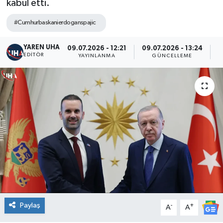
kabul etti.
#Cumhurbaskanierdoganspajic
YAREN UHA
09.07.2026 - 12:21
09.07.2026 - 13:24
EDITÖR
YAYINLANMA
GÜNCELLEME
G
Paylaş
-
+
A
A