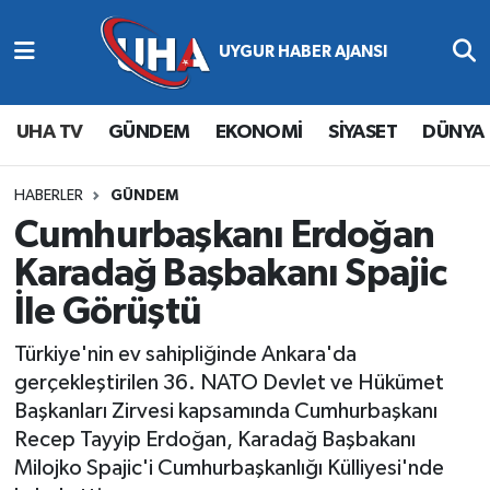
Abone Ol
Nöbetçi Eczaneler
UHA TV
GÜNDEM
EKONOMİ
SİYASET
DÜNYA
Gündem
Hava Durumu
Ekonomi
Namaz Vakitleri
HABERLER
GÜNDEM
Cumhurbaşkanı Erdoğan
Magazin
Trafik Durumu
Karadağ Başbakanı Spajic
İle Görüştü
Siyaset
Süper Lig Puan Durumu ve Fikstür
Türkiye'nin ev sahipliğinde Ankara'da
Spor
Tüm Manşetler
gerçekleştirilen 36. NATO Devlet ve Hükümet
Başkanları Zirvesi kapsamında Cumhurbaşkanı
Yaşam
Son Dakika Haberleri
Recep Tayyip Erdoğan, Karadağ Başbakanı
Milojko Spajic'i Cumhurbaşkanlığı Külliyesi'nde
Haber Arşivi