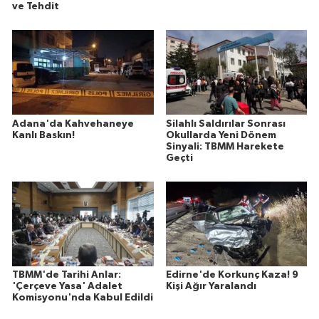
ve Tehdit
Adana'da Kahvehaneye
Silahlı Saldırılar Sonrası
Kanlı Baskın!
Okullarda Yeni Dönem
Sinyali: TBMM Harekete
Geçti
TBMM'de Tarihi Anlar:
Edirne'de Korkunç Kaza! 9
'Çerçeve Yasa' Adalet
Kişi Ağır Yaralandı
Komisyonu'nda Kabul Edildi