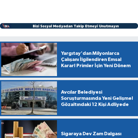
Yargıtay'dan Milyonlarca
Çalışanı İlgilendiren Emsal
Karar! Primler İçin Yeni Dönem
Avcılar Belediyesi
Soruşturmasında Yeni Gelişme!
Gözaltındaki 12 Kişi Adliyede
Sigaraya Dev Zam Dalgası