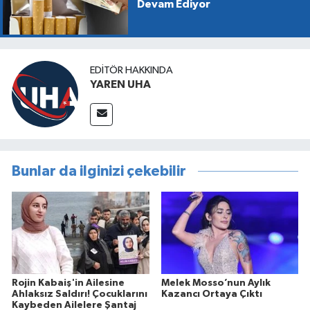
Devam Ediyor
EDITÖR HAKKINDA
YAREN UHA
Bunlar da ilginizi çekebilir
Rojin Kabaiş'in Ailesine
Melek Mosso’nun Aylık
Ahlaksız Saldırı! Çocuklarını
Kazancı Ortaya Çıktı
Kaybeden Ailelere Şantaj