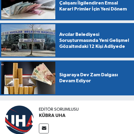
Çalışanı İlgilendiren Emsal
Karar! Primler İçin Yeni Dönem
Avcılar Belediyesi
Soruşturmasında Yeni Gelişme!
Gözaltındaki 12 Kişi Adliyede
Sigaraya Dev Zam Dalgası
Devam Ediyor
EDİTÖR SORUMLUSU
KÜBRA UHA