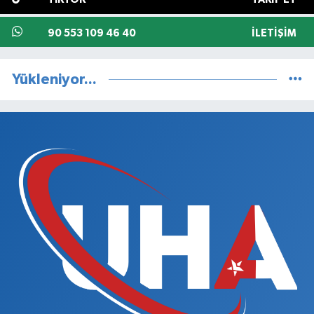
90 553 109 46 40
İLETIŞIM
Yükleniyor...