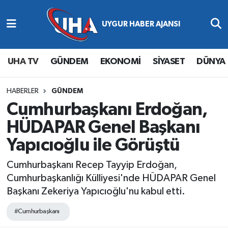
Abone Ol
Nöbetçi Eczaneler
UHA TV
GÜNDEM
EKONOMİ
SİYASET
DÜNYA
Gündem
Hava Durumu
Ekonomi
Namaz Vakitleri
HABERLER
GÜNDEM
Cumhurbaşkanı Erdoğan,
Magazin
Trafik Durumu
HÜDAPAR Genel Başkanı
Yapıcıoğlu ile Görüştü
Siyaset
Süper Lig Puan Durumu ve Fikstür
Cumhurbaşkanı Recep Tayyip Erdoğan,
Spor
Tüm Manşetler
Cumhurbaşkanlığı Külliyesi'nde HÜDAPAR Genel
Başkanı Zekeriya Yapıcıoğlu'nu kabul etti.
Yaşam
Son Dakika Haberleri
#Cumhurbaşkanı
Haber Arşivi