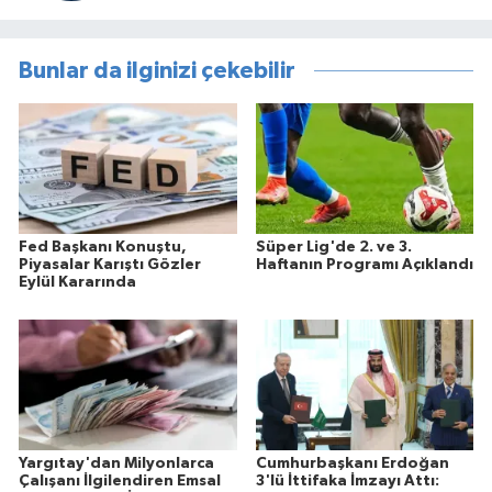
Bunlar da ilginizi çekebilir
Fed Başkanı Konuştu,
Süper Lig'de 2. ve 3.
Piyasalar Karıştı Gözler
Haftanın Programı Açıklandı
Eylül Kararında
Yargıtay'dan Milyonlarca
Cumhurbaşkanı Erdoğan
Çalışanı İlgilendiren Emsal
3'lü İttifaka İmzayı Attı: