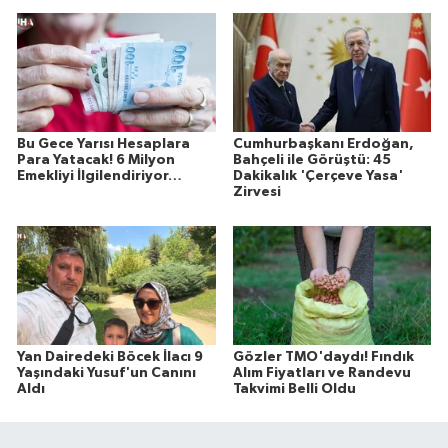
Bu Gece Yarısı Hesaplara
Cumhurbaşkanı Erdoğan,
Para Yatacak! 6 Milyon
Bahçeli ile Görüştü: 45
Emekliyi İlgilendiriyor…
Dakikalık 'Çerçeve Yasa'
Zirvesi
Yan Dairedeki Böcek İlacı 9
Gözler TMO'daydı! Fındık
Yaşındaki Yusuf'un Canını
Alım Fiyatları ve Randevu
Aldı
Takvimi Belli Oldu