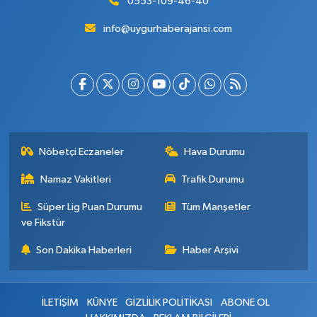
0553-109-46-40
info@uygurhaberajansi.com
Nöbetçi Eczaneler
Hava Durumu
Namaz Vakitleri
Trafik Durumu
Süper Lig Puan Durumu
Tüm Manşetler
ve Fikstür
Son Dakika Haberleri
Haber Arşivi
İLETİŞİM
KÜNYE
GİZLİLİK POLİTİKASI
ABONE OL