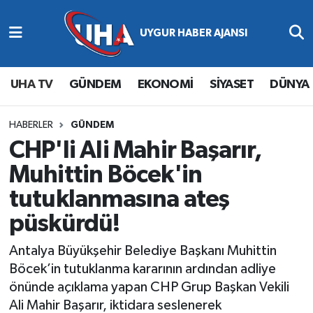
Abone Ol
Nöbetçi Eczaneler
UHA TV
GÜNDEM
EKONOMİ
SİYASET
DÜNYA
Gündem
Hava Durumu
Ekonomi
Namaz Vakitleri
HABERLER
GÜNDEM
CHP'li Ali Mahir Başarır,
Magazin
Trafik Durumu
Muhittin Böcek'in
tutuklanmasına ateş
Siyaset
Süper Lig Puan Durumu ve Fikstür
püskürdü!
Spor
Tüm Manşetler
Antalya Büyükşehir Belediye Başkanı Muhittin
Yaşam
Son Dakika Haberleri
Böcek’in tutuklanma kararının ardından adliye
önünde açıklama yapan CHP Grup Başkan Vekili
Haber Arşivi
Ali Mahir Başarır, iktidara seslenerek