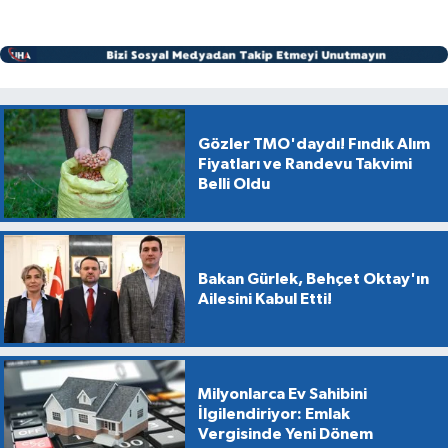
Gözler TMO'daydı! Fındık Alım
Fiyatları ve Randevu Takvimi
Belli Oldu
Bakan Gürlek, Behçet Oktay'ın
Ailesini Kabul Etti!
Milyonlarca Ev Sahibini
İlgilendiriyor: Emlak
Vergisinde Yeni Dönem