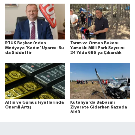
RTÜK Başkanı’ndan
Tarım ve Orman Bakanı
Medyaya 'Kadın' Uyarısı: Bu
Yumaklı: Milli Park Sayısını
da Şiddettir
24 Yılda 696'ya Çıkardık
Altın ve Gümüş Fiyatlarında
Kütahya'da Babasını
Önemli Artış
Ziyarete Giderken Kazada
öldü