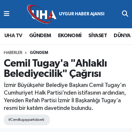
Abone Ol
Nöbetçi Eczaneler
UHA TV
GÜNDEM
EKONOMİ
SİYASET
DÜNYA
Gündem
Hava Durumu
Ekonomi
Namaz Vakitleri
HABERLER
GÜNDEM
Cemil Tugay'a "Ahlaklı
Magazin
Trafik Durumu
Belediyecilik" Çağrısı
Siyaset
Süper Lig Puan Durumu ve Fikstür
İzmir Büyükşehir Belediye Başkanı Cemil Tugay’ın
Cumhuriyet Halk Partisi’nden istifasının ardından,
Spor
Tüm Manşetler
Yeniden Refah Partisi İzmir İl Başkanlığı Tugay’a
resmi bir katılım davetinde bulundu.
Yaşam
Son Dakika Haberleri
#Cemiltugaypartidaveti
Haber Arşivi