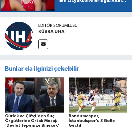
İlke Özyüksel Mihrioğlu Altın
Madalya Kazandı
EDİTÖR SORUMLUSU
KÜBRA UHA
Bunlar da ilginizi çekebilir
Gürlek ve Çiftçi'den Suç
Bandırmaspor,
Örgütlerine Ortak Mesaj:
İstanbulspor’u 3 Golle
'Devlet Tepenize Binecek'
Geçti!