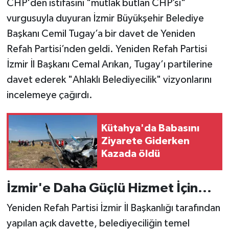
CHP'den istifasını "mutlak butlan CHP’si"
vurgusuyla duyuran İzmir Büyükşehir Belediye
Başkanı Cemil Tugay’a bir davet de Yeniden
Refah Partisi’nden geldi. Yeniden Refah Partisi
İzmir İl Başkanı Cemal Arıkan, Tugay’ı partilerine
davet ederek "Ahlaklı Belediyecilik" vizyonlarını
incelemeye çağırdı.
Kütahya'da Babasını
Ziyarete Giderken
Kazada öldü
İzmir'e Daha Güçlü Hizmet İçin...
Yeniden Refah Partisi İzmir İl Başkanlığı tarafından
yapılan açık davette, belediyeciliğin temel