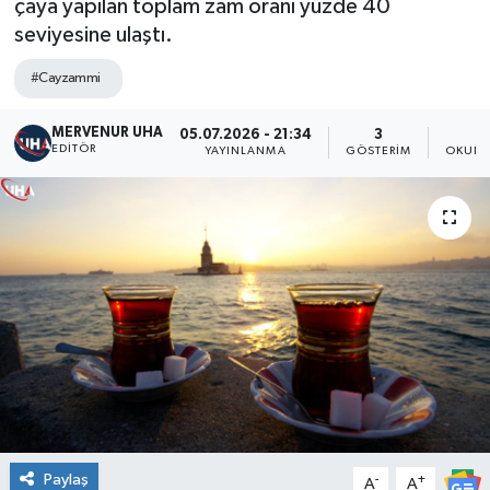
çaya yapılan toplam zam oranı yüzde 40
seviyesine ulaştı.
#Cayzammi
MERVENUR UHA
05.07.2026 - 21:34
3
EDITÖR
YAYINLANMA
GÖSTERIM
OKUNM
Paylaş
-
+
A
A