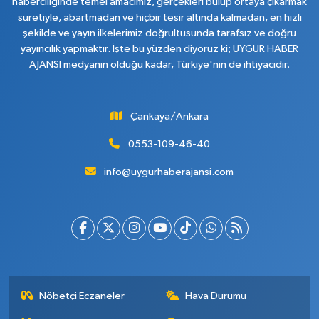
haberciliğinde temel amacımız, gerçekleri bulup ortaya çıkarmak
suretiyle, abartmadan ve hiçbir tesir altında kalmadan, en hızlı
şekilde ve yayın ilkelerimiz doğrultusunda tarafsız ve doğru
yayıncılık yapmaktır. İşte bu yüzden diyoruz ki; UYGUR HABER
AJANSI medyanın olduğu kadar, Türkiye'nin de ihtiyacıdır.
Çankaya/Ankara
0553-109-46-40
info@uygurhaberajansi.com
Nöbetçi Eczaneler
Hava Durumu