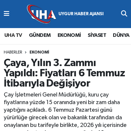
Abone Ol
Nöbetçi Eczaneler
UHA TV
GÜNDEM
EKONOMİ
SİYASET
DÜNYA
Gündem
Hava Durumu
Ekonomi
Namaz Vakitleri
HABERLER
EKONOMİ
Çaya, Yılın 3. Zammı
Magazin
Trafik Durumu
Yapıldı: Fiyatları 6 Temmuz
İtibarıyla Değişiyor
Siyaset
Süper Lig Puan Durumu ve Fikstür
Çay İşletmeleri Genel Müdürlüğü, kuru çay
Spor
Tüm Manşetler
fiyatlarına yüzde 15 oranında yeni bir zam daha
yaptığını açıkladı. 6 Temmuz Pazartesi günü
Yaşam
Son Dakika Haberleri
yürürlüğe girecek olan ve bakanlık tarafından da
onaylanan bu tarifeyle birlikte, 2026 yılı içerisinde
Haber Arşivi