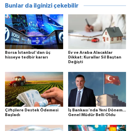
Bunlar da ilginizi çekebilir
Borsa İstanbul'dan üç
Ev ve Araba Alacaklar
hisseye tedbir kararı
Dikkat: Kurallar Sil Baştan
Değişti
Çiftçilere Destek Ödemesi
İş Bankası'nda Yeni Dönem...
Başladı
Genel Müdür Belli Oldu