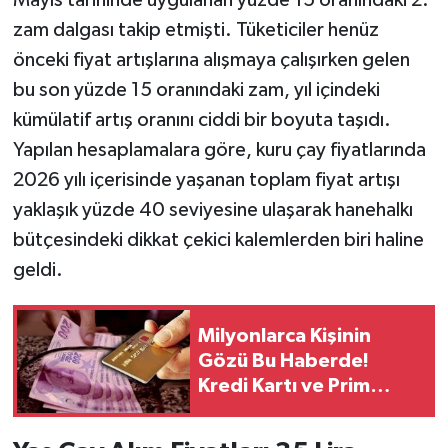
Mayıs tarihinde uygulanan yüzde 15 oranındaki 2.
zam dalgası takip etmişti. Tüketiciler henüz
önceki fiyat artışlarına alışmaya çalışırken gelen
bu son yüzde 15 oranındaki zam, yıl içindeki
kümülatif artış oranını ciddi bir boyuta taşıdı.
Yapılan hesaplamalara göre, kuru çay fiyatlarında
2026 yılı içerisinde yaşanan toplam fiyat artışı
yaklaşık yüzde 40 seviyesine ulaşarak hanehalkı
bütçesindeki dikkat çekici kalemlerden biri haline
geldi.
Milyonlarca Kişinin
Gözü Bu Haberde!
Kredi Kartı ve Prim
Borcu Silinecek Mi?