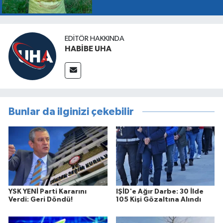
EDITÖR HAKKINDA
HABİBE UHA
Bunlar da ilginizi çekebilir
YSK YENİ Parti Kararını
IŞİD'e Ağır Darbe: 30 İlde
Verdi: Geri Döndü!
105 Kişi Gözaltına Alındı