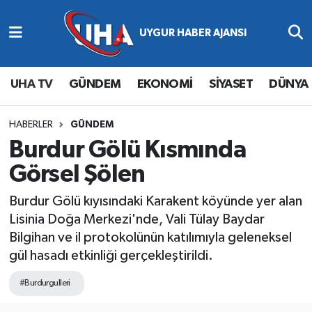
Abone Ol
Nöbetçi Eczaneler
UHA TV
GÜNDEM
EKONOMİ
SİYASET
DÜNYA
Gündem
Hava Durumu
Ekonomi
Namaz Vakitleri
HABERLER
GÜNDEM
Burdur Gölü Kısmında
Magazin
Trafik Durumu
Görsel Şölen
Siyaset
Süper Lig Puan Durumu ve Fikstür
Burdur Gölü kıyısındaki Karakent köyünde yer alan
Lisinia Doğa Merkezi'nde, Vali Tülay Baydar
Spor
Tüm Manşetler
Bilgihan ve il protokolünün katılımıyla geleneksel
gül hasadı etkinliği gerçekleştirildi.
Yaşam
Son Dakika Haberleri
#Burdurgulleri
Haber Arşivi