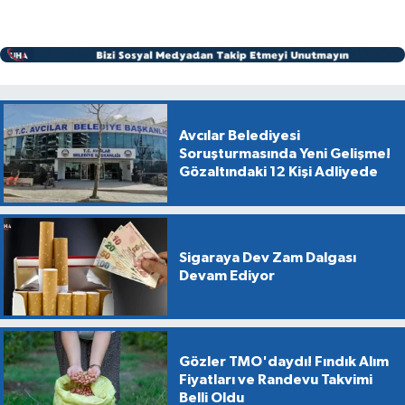
Avcılar Belediyesi
Soruşturmasında Yeni Gelişme!
Gözaltındaki 12 Kişi Adliyede
Sigaraya Dev Zam Dalgası
Devam Ediyor
Gözler TMO'daydı! Fındık Alım
Fiyatları ve Randevu Takvimi
Belli Oldu