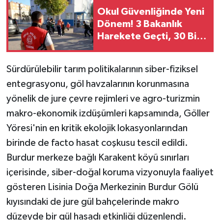
Okul Güvenliğinde Yeni
Dönem! 3 Bakanlık
Harekete Geçti, 30 Bin
Yeni Personel Alınacak
Sürdürülebilir tarım politikalarının siber-fiziksel
entegrasyonu, göl havzalarının korunmasına
yönelik de jure çevre rejimleri ve agro-turizmin
makro-ekonomik izdüşümleri kapsamında, Göller
Yöresi'nin en kritik ekolojik lokasyonlarından
birinde de facto hasat coşkusu tescil edildi.
Burdur merkeze bağlı Karakent köyü sınırları
içerisinde, siber-doğal koruma vizyonuyla faaliyet
gösteren Lisinia Doğa Merkezinin Burdur Gölü
kıyısındaki de jure gül bahçelerinde makro
düzeyde bir gül hasadı etkinliği düzenlendi.