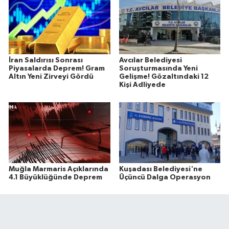
İran Saldırısı Sonrası
Avcılar Belediyesi
Piyasalarda Deprem! Gram
Soruşturmasında Yeni
Altın Yeni Zirveyi Gördü
Gelişme! Gözaltındaki 12
Kişi Adliyede
Muğla Marmaris Açıklarında
Kuşadası Belediyesi'ne
4.1 Büyüklüğünde Deprem
Üçüncü Dalga Operasyon