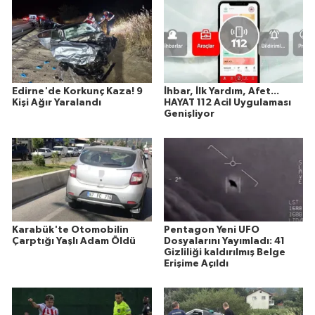
Edirne'de Korkunç Kaza! 9
İhbar, İlk Yardım, Afet...
Kişi Ağır Yaralandı
HAYAT 112 Acil Uygulaması
Genişliyor
Karabük'te Otomobilin
Pentagon Yeni UFO
Çarptığı Yaşlı Adam Öldü
Dosyalarını Yayımladı: 41
Gizliliği kaldırılmış Belge
Erişime Açıldı