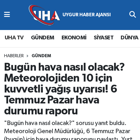
Abone Ol
Nöbetçi Eczaneler
UHA TV
GÜNDEM
EKONOMİ
SİYASET
DÜNYA
Gündem
Hava Durumu
Ekonomi
Namaz Vakitleri
HABERLER
GÜNDEM
Bugün hava nasıl olacak?
Magazin
Trafik Durumu
Meteorolojiden 10 için
kuvvetli yağış uyarısı! 6
Siyaset
Süper Lig Puan Durumu ve Fikstür
Temmuz Pazar hava
Spor
Tüm Manşetler
durumu raporu
Yaşam
Son Dakika Haberleri
"Bugün hava nasıl olacak?" sorusu yanıt buldu.
Meteoroloji Genel Müdürlüğü, 6 Temmuz Pazar
Haber Arşivi
(bugün) için hava durumu raporunu paylaştı. Yurt