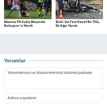
Manisa FK Açılış Maçında
Bolu'da Feci Kaza! Bir Ölü,
Boluspor'u Yendi
İki Ağır Yaralı
Yorumlar