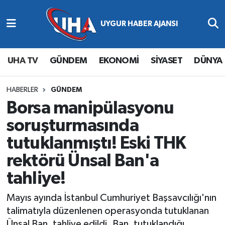
Abone Ol
Nöbetçi Eczaneler
UHA TV
GÜNDEM
EKONOMİ
SİYASET
DÜNYA
Gündem
Hava Durumu
Ekonomi
Namaz Vakitleri
HABERLER
GÜNDEM
Borsa manipülasyonu
Magazin
Trafik Durumu
soruşturmasında
tutuklanmıştı! Eski THK
Siyaset
Süper Lig Puan Durumu ve Fikstür
rektörü Ünsal Ban'a
Spor
Tüm Manşetler
tahliye!
Yaşam
Son Dakika Haberleri
Mayıs ayında İstanbul Cumhuriyet Başsavcılığı'nın
talimatıyla düzenlenen operasyonda tutuklanan
Haber Arşivi
Ünsal Ban, tahliye edildi. Ban, tutuklandığı