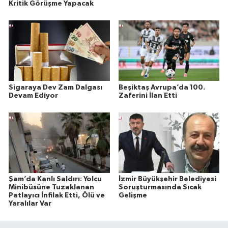
Kritik Görüşme Yapacak
Sigaraya Dev Zam Dalgası
Beşiktaş Avrupa’da 100.
Devam Ediyor
Zaferini İlan Etti
Şam’da Kanlı Saldırı: Yolcu
İzmir Büyükşehir Belediyesi
Minibüsüne Tuzaklanan
Soruşturmasında Sıcak
Patlayıcı İnfilak Etti, Ölü ve
Gelişme
Yaralılar Var