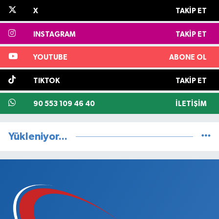
X
TAKIP ET
INSTAGRAM
TAKIP ET
YOUTUBE
ABONE OL
TIKTOK
TAKIP ET
90 553 109 46 40
İLETIŞIM
Yükleniyor...