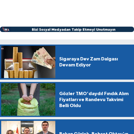
Sigaraya Dev Zam Dalgası
Devam Ediyor
Gözler TMO'daydı! Fındık Alım
Fiyatları ve Randevu Takvimi
Belli Oldu
Bakan Gürlek, Behçet Oktay'ın