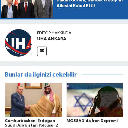
Ailesini Kabul Etti!
EDITÖR HAKKINDA
UHA ANKARA
Bunlar da ilginizi çekebilir
Cumhurbaşkanı Erdoğan
MOSSAD’da İran Depremi
Suudi Arabistan Yolcusu: 2