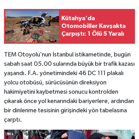
Kütahya'da
Otomobiller Kavşakta
Çarpıştı: 1 Ölü 5 Yaralı
TEM Otoyolu'nun İstanbul istikametinde, bugün
sabah saat 05.00 sularında büyük bir trafik kazası
yaşandı. F.A. yönetimindeki 46 DC 111 plakalı
yolcu otobüsü, sürücüsünün direksiyon
hakimiyetini kaybetmesi sonucu kontrolden
çıkarak önce yol kenarındaki bariyerlere, ardından
bir dinlenme tesisinin girişindeki yön tabelasına
çarptı.