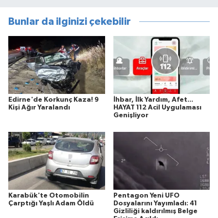
Bunlar da ilginizi çekebilir
Edirne'de Korkunç Kaza! 9
İhbar, İlk Yardım, Afet...
Kişi Ağır Yaralandı
HAYAT 112 Acil Uygulaması
Genişliyor
Karabük'te Otomobilin
Pentagon Yeni UFO
Çarptığı Yaşlı Adam Öldü
Dosyalarını Yayımladı: 41
Gizliliği kaldırılmış Belge