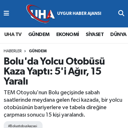
Abone Ol
Nöbetçi Eczaneler
UHA TV
GÜNDEM
EKONOMİ
SİYASET
DÜNYA
Gündem
Hava Durumu
Ekonomi
Namaz Vakitleri
HABERLER
GÜNDEM
Bolu'da Yolcu Otobüsü
Magazin
Trafik Durumu
Kaza Yaptı: 5'i Ağır, 15
Yaralı
Siyaset
Süper Lig Puan Durumu ve Fikstür
TEM Otoyolu'nun Bolu geçişinde sabah
Spor
Tüm Manşetler
saatlerinde meydana gelen feci kazada, bir yolcu
otobüsünün bariyerlere ve tabela direğine
Yaşam
Son Dakika Haberleri
çarpması sonucu 15 kişi yaralandı.
Haber Arşivi
#Boluotobuskazasi