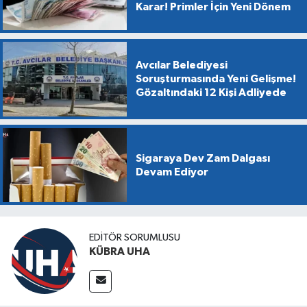
Karar! Primler İçin Yeni Dönem
Avcılar Belediyesi
Soruşturmasında Yeni Gelişme!
Gözaltındaki 12 Kişi Adliyede
Sigaraya Dev Zam Dalgası
Devam Ediyor
EDİTÖR SORUMLUSU
KÜBRA UHA