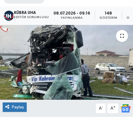
KÜBRA UHA
08.07.2026 - 09:16
148
EDİTÖR SORUMLUSU
YAYINLANMA
GÖSTERIM
OK
Paylaş
-
+
A
A