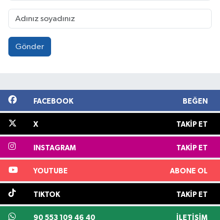
Gönder
FACEBOOK
BEĞEN
X
TAKIP ET
INSTAGRAM
TAKIP ET
YOUTUBE
ABONE OL
TIKTOK
TAKIP ET
90 553 109 46 40
İLETIŞIM