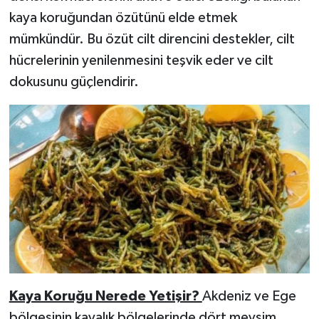
kaya koruğundan özütünü elde etmek
mümkündür. Bu özüt cilt direncini destekler, cilt
hücrelerinin yenilenmesini teşvik eder ve cilt
dokusunu güçlendirir.
Kaya Koruğu Nerede Yetişir?
Akdeniz ve Ege
bölgesinin kayalık bölgelerinde dört mevsim