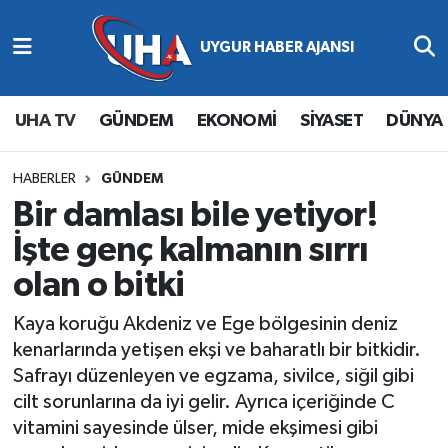
Abone Ol
Nöbetçi Eczaneler
UHA TV
GÜNDEM
EKONOMİ
SİYASET
DÜNYA
Gündem
Hava Durumu
Ekonomi
Namaz Vakitleri
HABERLER
GÜNDEM
Bir damlası bile yetiyor!
Magazin
Trafik Durumu
İşte genç kalmanın sırrı
olan o bitki
Siyaset
Süper Lig Puan Durumu ve Fikstür
Kaya koruğu Akdeniz ve Ege bölgesinin deniz
Spor
Tüm Manşetler
kenarlarında yetişen ekşi ve baharatlı bir bitkidir.
Safrayı düzenleyen ve egzama, sivilce, siğil gibi
Yaşam
Son Dakika Haberleri
cilt sorunlarına da iyi gelir. Ayrıca içeriğinde C
vitamini sayesinde ülser, mide ekşimesi gibi
Haber Arşivi