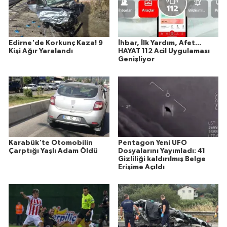
Edirne'de Korkunç Kaza! 9
İhbar, İlk Yardım, Afet...
Kişi Ağır Yaralandı
HAYAT 112 Acil Uygulaması
Genişliyor
Karabük'te Otomobilin
Pentagon Yeni UFO
Çarptığı Yaşlı Adam Öldü
Dosyalarını Yayımladı: 41
Gizliliği kaldırılmış Belge
Erişime Açıldı