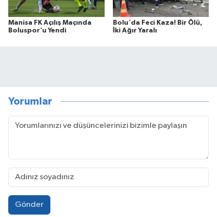
Manisa FK Açılış Maçında
Bolu'da Feci Kaza! Bir Ölü,
Boluspor'u Yendi
İki Ağır Yaralı
Yorumlar
Gönder