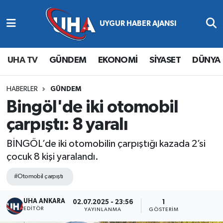
Abone Ol
Nöbetçi Eczaneler
UHA TV
GÜNDEM
EKONOMİ
SİYASET
DÜNYA
Gündem
Hava Durumu
Ekonomi
Namaz Vakitleri
HABERLER
GÜNDEM
Bingöl'de iki otomobil
Magazin
Trafik Durumu
çarpıştı: 8 yaralı
Siyaset
Süper Lig Puan Durumu ve Fikstür
BİNGÖL’de iki otomobilin çarpıştığı kazada 2’si
çocuk 8 kişi yaralandı.
Spor
Tüm Manşetler
#Otomobil çarpıştı
Yaşam
Son Dakika Haberleri
UHA ANKARA
02.07.2025 - 23:56
1
EDITÖR
YAYINLANMA
GÖSTERIM
Haber Arşivi