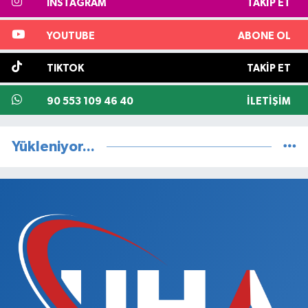
INSTAGRAM
TAKIP ET
YOUTUBE
ABONE OL
TIKTOK
TAKIP ET
90 553 109 46 40
İLETIŞIM
Yükleniyor...