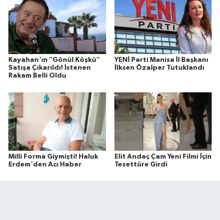
Kayahan'ın "Gönül Köşkü"
YENİ Parti Manisa İl Başkanı
Satışa Çıkarıldı! İstenen
İlksen Özalper Tutuklandı
Rakam Belli Oldu
Milli Forma Giymişti! Haluk
Elit Andaç Çam Yeni Filmi İçin
Erdem'den Acı Haber
Tesettüre Girdi