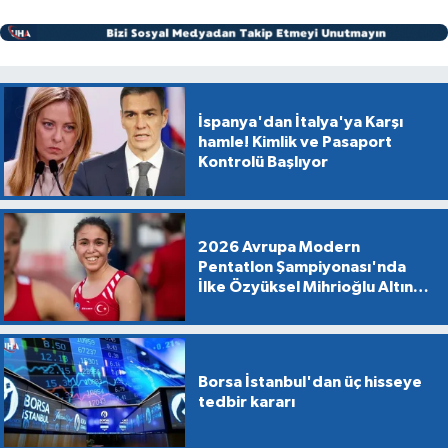
İspanya'dan İtalya'ya Karşı
hamle! Kimlik ve Pasaport
Kontrolü Başlıyor
2026 Avrupa Modern
Pentatlon Şampiyonası'nda
İlke Özyüksel Mihrioğlu Altın
Madalya Kazandı
Borsa İstanbul'dan üç hisseye
tedbir kararı