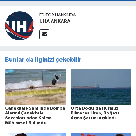
EDITÖR HAKKINDA
UHA ANKARA
Bunlar da ilginizi çekebilir
Çanakkale Sahilinde Bomba
Orta Doğu'da Hürmüz
Alarmı! Çanakkale
Bilmecesi! İran, Boğazı
Savaşları'ndan Kalma
Açma Şartını Açıkladı
Mühimmat Bulundu