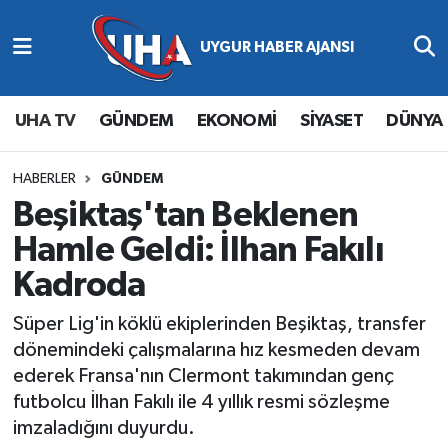
Abone Ol
Nöbetçi Eczaneler
UHA TV
GÜNDEM
EKONOMİ
SİYASET
DÜNYA
Gündem
Hava Durumu
Ekonomi
Namaz Vakitleri
HABERLER
GÜNDEM
Beşiktaş'tan Beklenen
Magazin
Trafik Durumu
Hamle Geldi: İlhan Fakılı
Kadroda
Siyaset
Süper Lig Puan Durumu ve Fikstür
Süper Lig'in köklü ekiplerinden Beşiktaş, transfer
Spor
Tüm Manşetler
dönemindeki çalışmalarına hız kesmeden devam
ederek Fransa'nın Clermont takımından genç
Yaşam
Son Dakika Haberleri
futbolcu İlhan Fakılı ile 4 yıllık resmi sözleşme
imzaladığını duyurdu.
Haber Arşivi