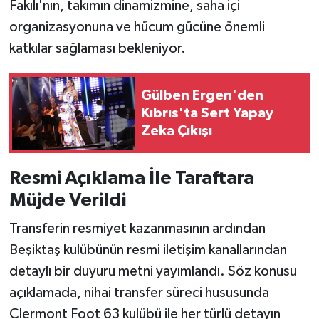
Fakılı'nın, takımın dinamizmine, saha içi
organizasyonuna ve hücum gücüne önemli
katkılar sağlaması bekleniyor.
Gülben Ergen'den
Kıbrıs'ta Sert Yapay
Zeka Çıkışı
Resmi Açıklama İle Taraftara
Müjde Verildi
Transferin resmiyet kazanmasının ardından
Beşiktaş kulübünün resmi iletişim kanallarından
detaylı bir duyuru metni yayımlandı. Söz konusu
açıklamada, nihai transfer süreci hususunda
Clermont Foot 63 kulübü ile her türlü detayın