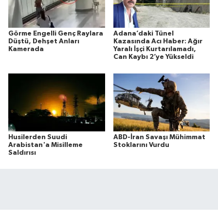
Görme Engelli Genç Raylara
Adana’daki Tünel
Düştü, Dehşet Anları
Kazasında Acı Haber: Ağır
Kamerada
Yaralı İşçi Kurtarılamadı,
Can Kaybı 2’ye Yükseldi
Husilerden Suudi
ABD-İran Savaşı Mühimmat
Arabistan'a Misilleme
Stoklarını Vurdu
Saldırısı