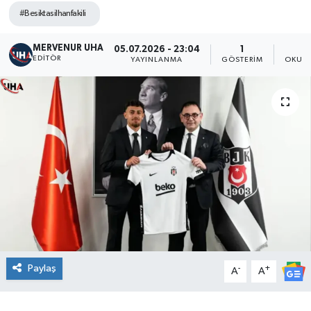
#Besiktasilhanfakili
MERVENUR UHA
05.07.2026 - 23:04
1
EDITÖR
YAYINLANMA
GÖSTERIM
OKUNM
Paylaş
-
+
A
A