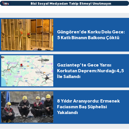
Güngören’de Korku Dolu Gece:
5 Katlı Binanın Balkonu Çöktü
Gaziantep’te Gece Yarısı
Korkutan Deprem:Nurdağı 4,5
İle Sallandı
8 Yıldır Aranıyordu: Ermenek
Faciasının Baş Şüphelisi
Yakalandı