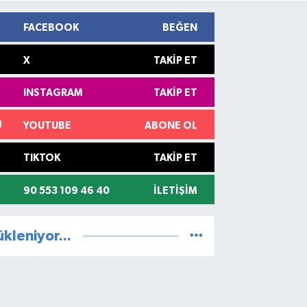
FACEBOOK
BEĞEN
X
TAKIP ET
INSTAGRAM
TAKIP ET
YOUTUBE
ABONE OL
TIKTOK
TAKIP ET
90 553 109 46 40
İLETIŞIM
ükleniyor...