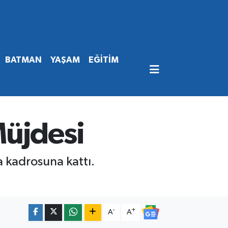
BATMAN
YAŞAM
EĞİTİM
Müjdesi
a kadrosuna kattı.
-
+
A
A