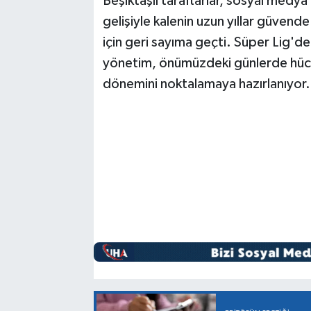
Beşiktaşlı taraftarlar, sosyal medya
gelişiyle kalenin uzun yıllar güvend
için geri sayıma geçti. Süper Lig'd
yönetim, önümüzdeki günlerde hücum
dönemini noktalamaya hazırlanıyor.