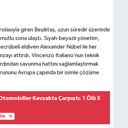
lasıyla giren Beşiktaş, uzun süredir üzerinde
de mutlu sona ulaştı. Siyah-beyazlı yönetim,
ecrübeli eldiven Alexander Nübel ile her
mzayı attırdı. Vincenzo Italiano’nun teknik
ardından savunma hattını sağlamlaştırmak
orununu Avrupa çapında bir isimle çözüme
tomobiller Kavşakta Çarpıştı: 1 Ölü 5
üle