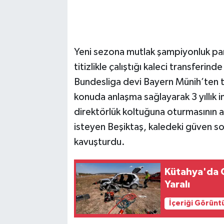
Yeni sezona mutlak şampiyonluk paro
titizlikle çalıştığı kaleci transferin
Bundesliga devi Bayern Münih’ten t
konuda anlaşma sağlayarak 3 yıllık i
direktörlük koltuğuna oturmasının 
isteyen Beşiktaş, kaledeki güven s
kavuşturdu.
Kütahya'da O
Yaralı
İçeriği Görünt