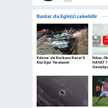
Bunlar da ilginizi çekebilir
Edirne'de Korkunç Kaza! 9
İhbar, İl
Kişi Ağır Yaralandı
HAYAT 11
Genişliy