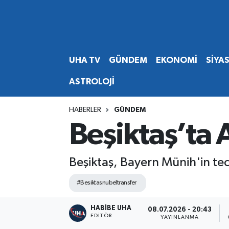
Abone Ol
Nöbetçi Eczaneler
UHA TV
GÜNDEM
EKONOMİ
SİYA
Gündem
Hava Durumu
ASTROLOJİ
Ekonomi
Namaz Vakitleri
HABERLER
GÜNDEM
Magazin
Trafik Durumu
Beşiktaş’ta
Siyaset
Süper Lig Puan Durumu ve Fikstür
Beşiktaş, Bayern Münih'in tecr
Spor
Tüm Manşetler
#Besiktasnubeltransfer
Yaşam
Son Dakika Haberleri
HABİBE UHA
08.07.2026 - 20:43
EDITÖR
YAYINLANMA
Haber Arşivi