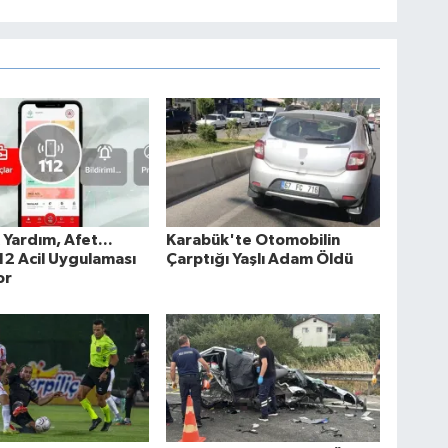
k Yardım, Afet...
Karabük'te Otomobilin
2 Acil Uygulaması
Çarptığı Yaşlı Adam Öldü
or