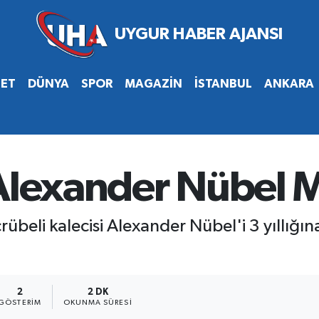
SET
DÜNYA
SPOR
MAGAZİN
İSTANBUL
ANKARA
 Alexander Nübel 
übeli kalecisi Alexander Nübel'i 3 yıllığın
2
2 DK
GÖSTERIM
OKUNMA SÜRESI