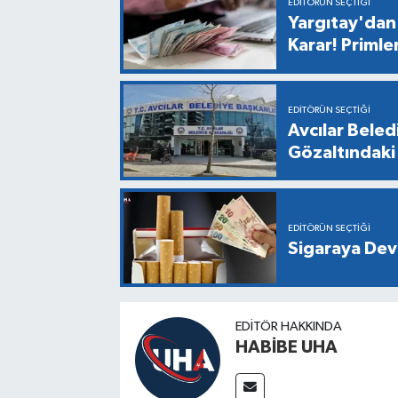
EDITÖRÜN SEÇTIĞI
Yargıtay'dan 
Karar! Primle
EDITÖRÜN SEÇTIĞI
Avcılar Bele
Gözaltındaki 
EDITÖRÜN SEÇTIĞI
Sigaraya Dev
EDITÖR HAKKINDA
HABİBE UHA