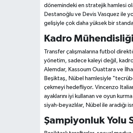
dönemindeki en stratejik hamlesi ol
Destanoğlu ve Devis Vasquez ile yol
gelişiyle çok daha yüksek bir stand
Kadro Mühendisliğ
Transfer çalışmalarına futbol dire
yönetim, sadece kaleyi değil, kadr
Alemdar, Kassoum Ouattara ve İlhan
Beşiktaş, Nübel hamlesiyle "tecrüb
çekmeyi hedefliyor. Vincenzo Itali
ayaklarını iyi kullanan ve oyun kurma
siyah-beyazlılar, Nübel ile aradığı 
Şampiyonluk Yolu S