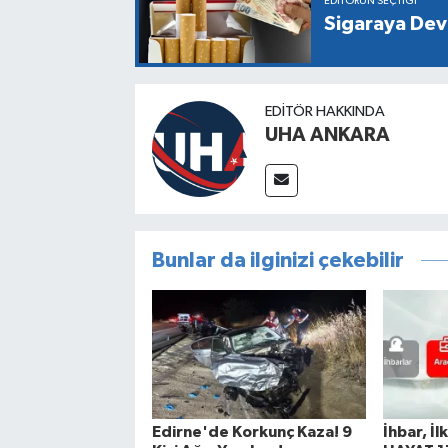
EDITÖRÜN SEÇTIĞI
Sigaraya Dev
EDITÖR HAKKINDA
UHA ANKARA
Bunlar da ilginizi çekebilir
Edirne'de Korkunç Kaza! 9
İhbar, İl