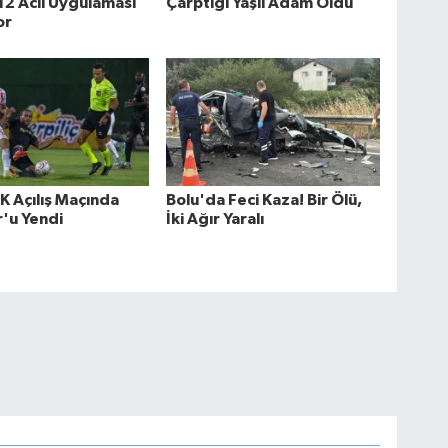
2 Acil Uygulaması
Çarptığı Yaşlı Adam Öldü
or
K Açılış Maçında
Bolu'da Feci Kaza! Bir Ölü,
'u Yendi
İki Ağır Yaralı