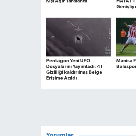
Kişi Ağır Yaralandı
HAYAT 11
Genişliy
Pentagon Yeni UFO
Manisa F
Dosyalarını Yayımladı: 41
Boluspor
Gizliliği kaldırılmış Belge
Erişime Açıldı
Yorumlar