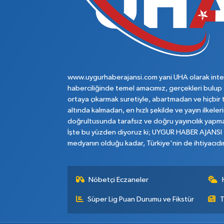
www.uygurhaberajansi.com yani UHA olarak inte
haberciliğinde temel amacımız, gerçekleri bulup
ortaya çıkarmak suretiyle, abartmadan ve hiçbir 
altında kalmadan, en hızlı şekilde ve yayın ilkeler
doğrultusunda tarafsız ve doğru yayıncılık yapma
İşte bu yüzden diyoruz ki; UYGUR HABER AJANSI
medyanın olduğu kadar, Türkiye'nin de ihtiyacıdır
Nöbetçi Eczaneler
Süper Lig Puan Durumu ve Fikstür
T