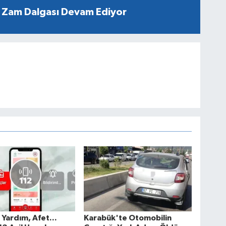
 Zam Dalgası Devam Ediyor
k Yardım, Afet...
Karabük'te Otomobilin