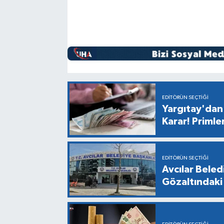
EDITÖRÜN SEÇTIĞI
Yargıtay'dan 
Karar! Primle
EDITÖRÜN SEÇTIĞI
Avcılar Bele
Gözaltındaki 