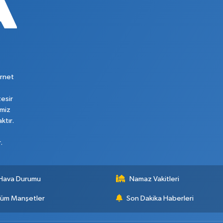
rnet
tesir
imiz
ktır.
.
Hava Durumu
Namaz Vakitleri
üm Manşetler
Son Dakika Haberleri