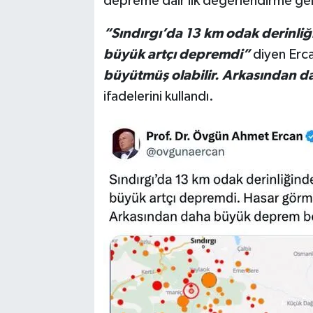
depreme dair ilk değerlendirme gel
“Sındırgı’da 13 km odak derinli
büyük artçı depremdi”
diyen Erc
büyütmüş olabilir. Arkasından
ifadelerini kullandı.