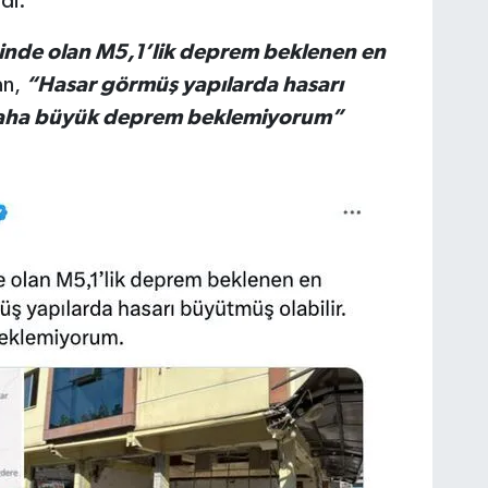
di.
ğinde olan M5,1’lik deprem beklenen en
an,
“Hasar görmüş yapılarda hasarı
 daha büyük deprem beklemiyorum”