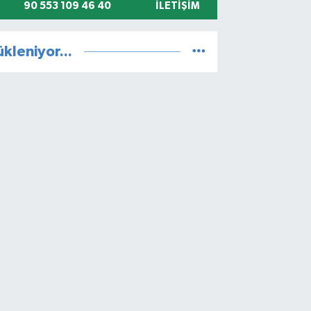
90 553 109 46 40
İLETIŞIM
ükleniyor...