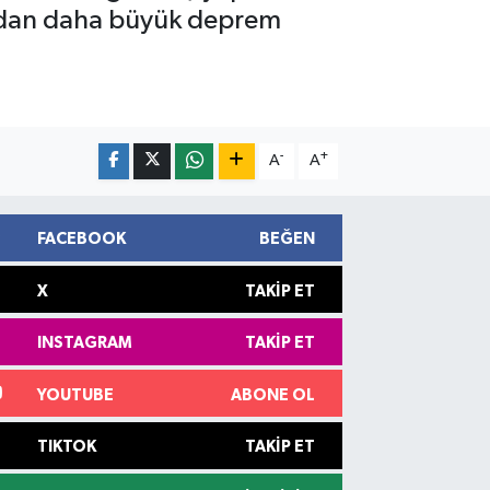
ından daha büyük deprem
-
+
A
A
FACEBOOK
BEĞEN
X
TAKIP ET
INSTAGRAM
TAKIP ET
YOUTUBE
ABONE OL
TIKTOK
TAKIP ET