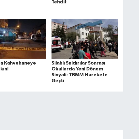
Tehdit
a Kahvehaneye
Silahlı Saldırılar Sonrası
kın!
Okullarda Yeni Dönem
Sinyali: TBMM Harekete
Geçti