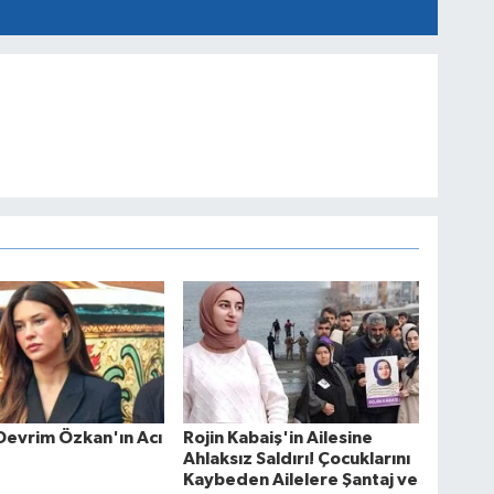
Devrim Özkan'ın Acı
Rojin Kabaiş'in Ailesine
Ahlaksız Saldırı! Çocuklarını
Kaybeden Ailelere Şantaj ve