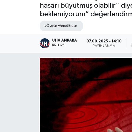
hasarı büyütmüş olabilir” d
beklemiyorum” değerlendir
#Övgün Ahmet Ercan
UHA ANKARA
07.09.2025 - 14:10
EDITÖR
YAYINLANMA