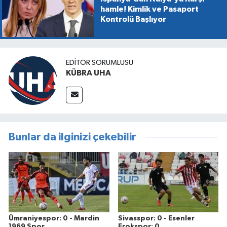
hamle! Kimlik ve Pasaport
Kontrolü Başlıyor
EDİTÖR SORUMLUSU
KÜBRA UHA
Bunlar da ilginizi çekebilir
Ümraniyespor: 0 - Mardin
Sivasspor: 0 - Esenler
1969 Spor
Erokspor: 0