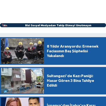
8 Yıldır Aranıyordu: Ermenek
Faciasının Baş Şüphelisi
Yakalandı
Sultangazi'de Kazı Paniği:
Hasar Gören 3 Bina Tahliye
Edildi
İspanya'dan İtalya'ya Karşı