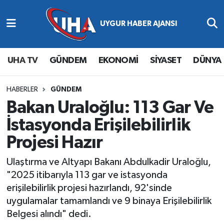
Abone Ol
Nöbetçi Eczaneler
UHA TV
GÜNDEM
EKONOMİ
SİYASET
DÜNYA
Gündem
Hava Durumu
Ekonomi
Namaz Vakitleri
HABERLER
GÜNDEM
Bakan Uraloğlu: 113 Gar Ve
Magazin
Trafik Durumu
İstasyonda Erişilebilirlik
Projesi Hazır
Siyaset
Süper Lig Puan Durumu ve Fikstür
Ulaştırma ve Altyapı Bakanı Abdulkadir Uraloğlu,
Spor
Tüm Manşetler
"2025 itibarıyla 113 gar ve istasyonda
erişilebilirlik projesi hazırlandı, 92'sinde
Yaşam
Son Dakika Haberleri
uygulamalar tamamlandı ve 9 binaya Erişilebilirlik
Belgesi alındı" dedi.
Haber Arşivi