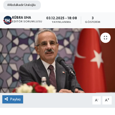
#Abdulkadir Uraloğlu
KÜBRA UHA
03.12.2025 - 18:08
3
EDİTÖR SORUMLUSU
YAYINLANMA
GÖSTERIM
Paylaş
-
+
A
A