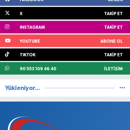
X
TAKIP ET
INSTAGRAM
TAKIP ET
YOUTUBE
ABONE OL
TIKTOK
TAKIP ET
90 553 109 46 40
İLETIŞIM
Yükleniyor...