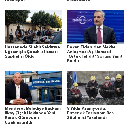
Hastanede Silahlı Saldırıya
Bakan Fidan'dan Mekke
Uğramıştı: Çocuk İstismarı
Anlaşması Açıklaması!
Şüphelisi Öldü
'Ortak Tehdit' Sorusu Yanıt
Buldu
Menderes Belediye Başkanı
8 Yıldır Aranıyordu:
İlkay Çiçek Hakkında Yeni
Ermenek Faciasının Baş
Karar: Görevden
Şüphelisi Yakalandı
Uzaklaştırıldı