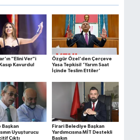
r'ın "Elini Ver"i
Özgür Özel'den Çerçeve
 Kasıp Kavurdu!
Yasa Tepkisi! 'Yarım Saat
İçinde Teslim Ettiler'
e Başkan
Firari Belediye Başkan
sının Uyuşturucu
Yardımcısına MİT Destekli
itif Çıktı
Baskın