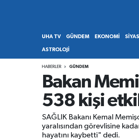
Abone Ol
Nöbetçi Eczaneler
UHA TV
GÜNDEM
EKONOMİ
SİYA
Gündem
Hava Durumu
ASTROLOJİ
Ekonomi
Namaz Vakitleri
HABERLER
GÜNDEM
Magazin
Trafik Durumu
Bakan Memiş
Siyaset
Süper Lig Puan Durumu ve Fikstür
538 kişi etki
Spor
Tüm Manşetler
SAĞLIK Bakanı Kemal Memişoğl
Yaşam
Son Dakika Haberleri
yaralısından görevlisine kada
hayatını kaybetti" dedi.
Haber Arşivi