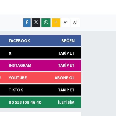
-
+
A
A
FACEBOOK
BEĞEN
X
TAKIP ET
INSTAGRAM
TAKIP ET
YOUTUBE
ABONE OL
TIKTOK
TAKIP ET
90 553 109 46 40
İLETIŞIM