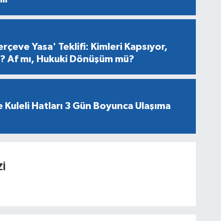
rçeve Yasa' Teklifi: Kimleri Kapsıyor,
er? Af mı, Hukuki Dönüşüm mü?
 Kuleli Hatları 3 Gün Boyunca Ulaşıma
İ