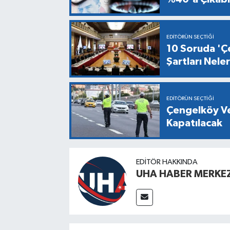
EDITÖRÜN SEÇTIĞI
10 Soruda 'Çe
Şartları Nel
EDITÖRÜN SEÇTIĞI
Çengelköy Ve
Kapatılacak
EDITÖR HAKKINDA
UHA HABER MERKEZ