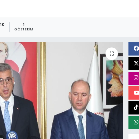
:10
1
GÖSTERIM