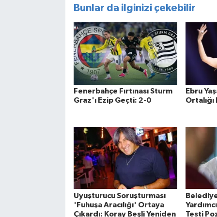
Bunlar da ilginizi çekebilir
Fenerbahçe Fırtınası Sturm
Ebru Yaşa
Graz'ı Ezip Geçti: 2-0
Ortalığı
Uyuşturucu Soruşturması
Belediy
'Fuhuşa Aracılığı' Ortaya
Yardımcı
Çıkardı: Koray Beşli Yeniden
Testi Poz