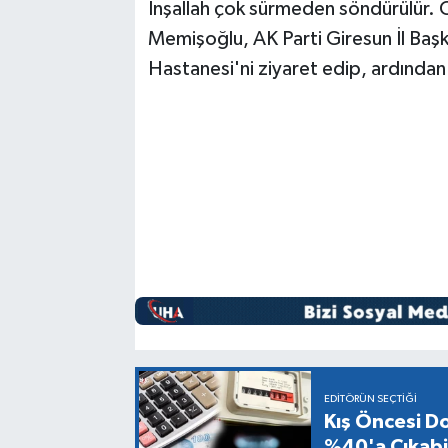
İnşallah çok sürmeden söndürülür. O
Memişoğlu, AK Parti Giresun İl Başk
Hastanesi'ni ziyaret edip, ardında
EDITÖRÜN SEÇTIĞI
Kış Öncesi Do
%40'a Çıkabil