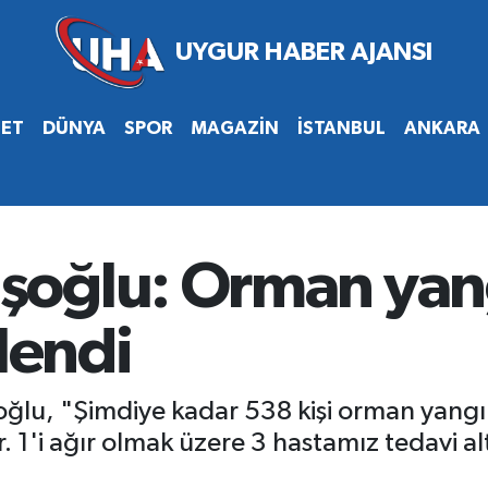
SET
DÜNYA
SPOR
MAGAZİN
İSTANBUL
ANKARA
oğlu: Orman yan
lendi
u, "Şimdiye kadar 538 kişi orman yangınl
r. 1'i ağır olmak üzere 3 hastamız tedavi a