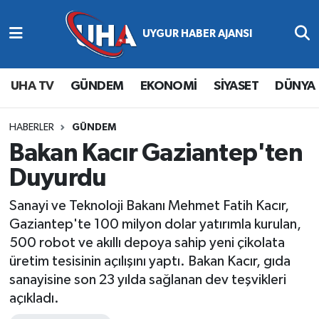
Abone Ol
Nöbetçi Eczaneler
UHA TV
GÜNDEM
EKONOMİ
SİYASET
DÜNYA
Gündem
Hava Durumu
Ekonomi
Namaz Vakitleri
HABERLER
GÜNDEM
Bakan Kacır Gaziantep'ten
Magazin
Trafik Durumu
Duyurdu
Siyaset
Süper Lig Puan Durumu ve Fikstür
Sanayi ve Teknoloji Bakanı Mehmet Fatih Kacır,
Gaziantep'te 100 milyon dolar yatırımla kurulan,
Spor
Tüm Manşetler
500 robot ve akıllı depoya sahip yeni çikolata
üretim tesisinin açılışını yaptı. Bakan Kacır, gıda
Yaşam
Son Dakika Haberleri
sanayisine son 23 yılda sağlanan dev teşvikleri
açıkladı.
Haber Arşivi