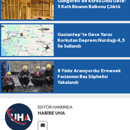
Güngören’de Korku Dolu Gece:
5 Katlı Binanın Balkonu Çöktü
Gaziantep’te Gece Yarısı
Korkutan Deprem:Nurdağı 4,5
İle Sallandı
8 Yıldır Aranıyordu: Ermenek
Faciasının Baş Şüphelisi
Yakalandı
EDITÖR HAKKINDA
HABİBE UHA