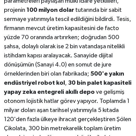
parametreleri paylaşan mülki idare yetkilileri,
projenin
100 milyon dolar
tutarında bir sabit
sermaye yatırımıyla tescil edildiğini bildirdi. Tesis,
firmanın mevcut üretim kapasitesini de facto
yüzde 70 oranında artırırken; doğrudan 500
şahsa, dolaylı olarak ise 2 bin vatandaşa nitelikli
istihdam kapısı aralayacak. Sanayide dijital
dönüşümün (Sanayi 4.0) en somut de jure
örneklerinden biri olan fabrikada;
500'e yakın
endüstriyel robot kol
,
30 bin palet kapasiteli
yapay zeka entegreli akıllı depo
ve gelişmiş
otonom lojistik hatlar görev yapıyor. Toplamda 1
milyar doları aşan tarihsel yatırımıyla 5 kıtada
120'den fazla ülkeye ihracat gerçekleştiren Şölen
Çikolata, 300 bin metrekarelik toplam üretim