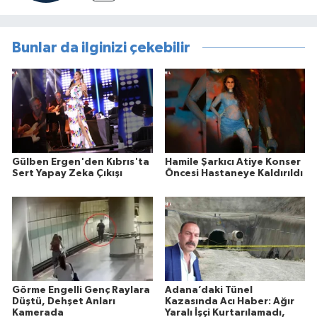
Bunlar da ilginizi çekebilir
Gülben Ergen'den Kıbrıs'ta
Hamile Şarkıcı Atiye Konser
Sert Yapay Zeka Çıkışı
Öncesi Hastaneye Kaldırıldı
Görme Engelli Genç Raylara
Adana’daki Tünel
Düştü, Dehşet Anları
Kazasında Acı Haber: Ağır
Kamerada
Yaralı İşçi Kurtarılamadı,