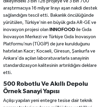
dikeyindeki 3 bin 126 projeye ve 3 bin 700
araştırmacıya 16 milyar lirayı aşan nakdi destek
sağlandığını tescil etti. Bakanlık öncülüğünde
yürütülen, Türkiye'nin en büyük gıda AR-GE ve
inovasyon projesi olan
INNOFOOD
ile Gıda
İnovasyon Merkezi ve Türkiye Gıda İnovasyon
Platformu’nun (TÜGİP) de jure kurulduğunu
hatırlatan Kacır; Kocaeli, Giresun, Şanlıurfa ve
Ankara'da açılan laboratuvarlarla sanayinin
standardizasyon kalitesinin artırıldığını deklare
etti.
500 Robotlu Ve Akıllı Depolu
Örnek Sanayi Yapısı
Açılışı yapılan yeni entegre tesise dair teknik